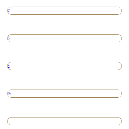
2
3
4
14
Вперед