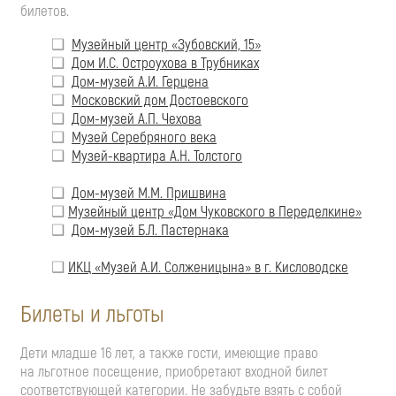
билетов.
Музейный центр «Зубовский, 15»
Дом И.С. Остроухова в Трубниках
Дом-музей А.И. Герцена
Московский дом Достоевского
Дом-музей А.П. Чехова
Музей Серебряного века
Музей-квартира А.Н. Толстого
Дом-музей М.М. Пришвина
Музейный центр «Дом Чуковского в Переделкине»
Дом-музей Б.Л. Пастернака
ИКЦ «Музей А.И. Солженицына» в г. Кисловодске
Билеты и льготы
Дети младше 16 лет, а также гости, имеющие право
на льготное посещение, приобретают входной билет
соответствующей категории. Не забудьте взять с собой