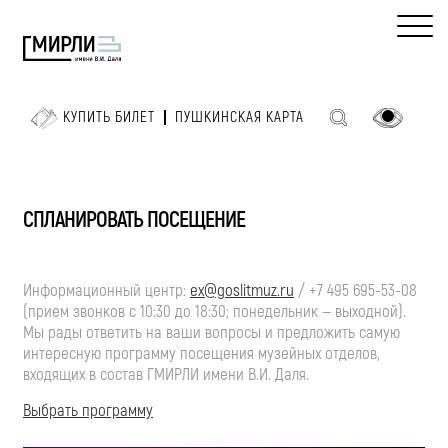
КУПИТЬ БИЛЕТ
ПУШКИНСКАЯ КАРТА
СПЛАНИРОВАТЬ ПОСЕЩЕНИЕ
Информационный центр:
ex@goslitmuz.ru
/
+7 495 695-53-08
(прием звонков с 10:30 до 18:30; понедельник — выходной).
Мы рады ответить на ваши вопросы и предложить самую
интересную программу посещения музейных отделов,
входящих в состав ГМИРЛИ имени
В.И. Даля
.
Выбрать программу