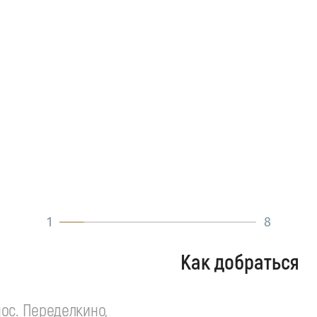
1
8
Как добраться
ос. Переделкино,