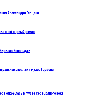
дения Александра Герцена
вил свой первый роман
 Кирилла Ковальджи
атральных людях» в музее Герцена
ера открылась в Музее Серебряного века