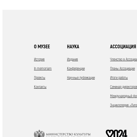
О МУЗЕЕ
НАУКА
АССОЦИАЦИЯ 
История
Издания
Членство в Ассоциа
In memoriam
Конференции
Планы Ассоциации
Проекты
Научные публикации
Итоги работы
Контакты
Семинар директоров
Международный фор
Энциклопедия «Лит