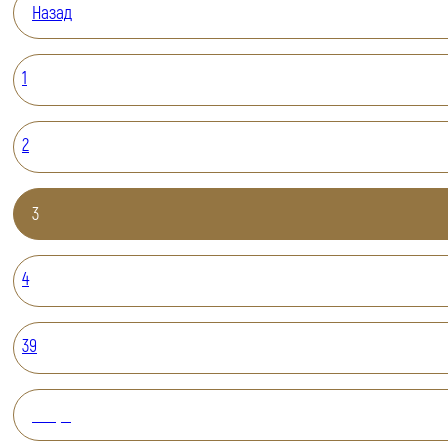
Назад
1
2
3
4
39
Вперед