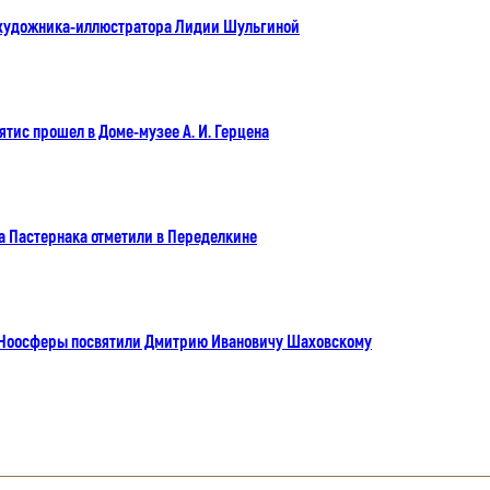
 художника-иллюстратора Лидии Шульгиной
тис прошел в Доме-музее А. И. Герцена
а Пастернака отметили в Переделкине
 Ноосферы посвятили Дмитрию Ивановичу Шаховскому