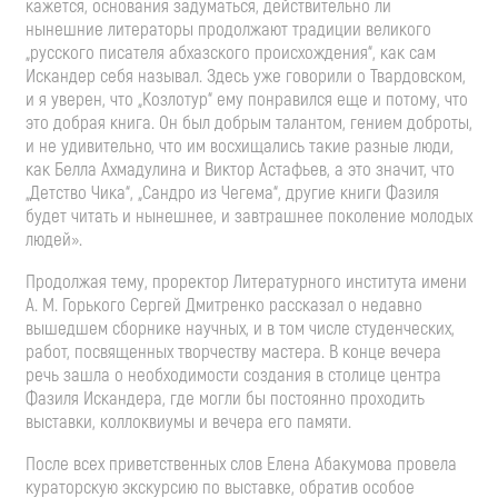
кажется, основания задуматься, действительно ли
нынешние литераторы продолжают традиции великого
„русского писателя абхазского происхождения“, как сам
Искандер себя называл. Здесь уже говорили о Твардовском,
и я уверен, что „Козлотур“ ему понравился еще и потому, что
это добрая книга. Он был добрым талантом, гением доброты,
и не удивительно, что им восхищались такие разные люди,
как Белла Ахмадулина и Виктор Астафьев, а это значит, что
„Детство Чика“, „Сандро из Чегема“, другие книги Фазиля
будет читать и нынешнее, и завтрашнее поколение молодых
людей».
Продолжая тему, проректор Литературного института имени
А. М. Горького
Сергей Дмитренко рассказал о недавно
вышедшем сборнике научных, и в том числе студенческих,
работ, посвященных творчеству мастера. В конце вечера
речь зашла о необходимости создания в столице центра
Фазиля Искандера, где могли бы постоянно проходить
выставки, коллоквиумы и вечера его памяти.
После всех приветственных слов Елена Абакумова провела
кураторскую экскурсию по выставке, обратив особое