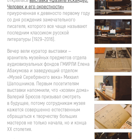
открылась
выставка «Фазиль Искандер.
Человек и его окрестности»
приуроченная к девяносто первому году
со дня рождения замечательного
писателя, которого все чаще называют
последним классиком русской
литературы (1929–2016).
Вечер вели куратор выставки —
хранитель музейных предметов отдела
аудиовизуальных фондов ГМИРЛИ Елена
Абакумова и заведующий отделом
«Музей Серебряного века» Михаил
Шапошников. Первым посетителям
выставки напомнили, что «хозяин дома»
Валерий Брюсов призывал смотреть
в будущее, потому сотрудникам музея
кажется совершенно естественным
обращаться к творчеству больших
мастеров не только начала, но и конца
XX столетия.