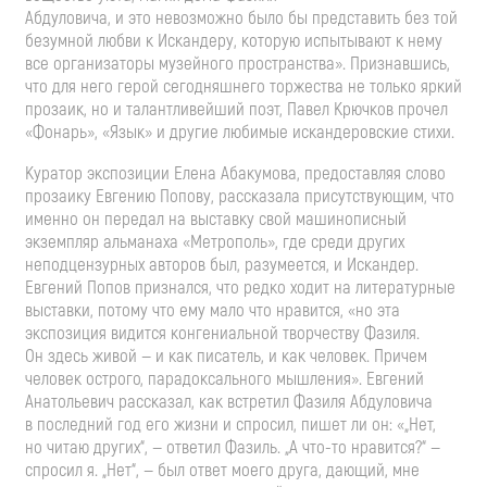
Абдуловича, и это невозможно было бы представить без той
безумной любви к Искандеру, которую испытывают к нему
все организаторы музейного пространства». Признавшись,
что для него герой сегодняшнего торжества не только яркий
прозаик, но и талантливейший поэт, Павел Крючков прочел
«Фонарь», «Язык» и другие любимые искандеровские стихи.
Куратор экспозиции Елена Абакумова, предоставляя слово
прозаику Евгению Попову, рассказала присутствующим, что
именно он передал на выставку свой машинописный
экземпляр альманаха «Метрополь», где среди других
неподцензурных авторов был, разумеется, и Искандер.
Евгений Попов признался, что редко ходит на литературные
выставки, потому что ему мало что нравится, «но эта
экспозиция видится конгениальной творчеству Фазиля.
Он здесь живой — и как писатель, и как человек. Причем
человек острого, парадоксального мышления». Евгений
Анатольевич рассказал, как встретил Фазиля Абдуловича
в последний год его жизни и спросил, пишет ли он: «„Нет,
но читаю других“, — ответил Фазиль. „А
что-то
нравится?“ —
спросил я. „Нет“, — был ответ моего друга, дающий, мне