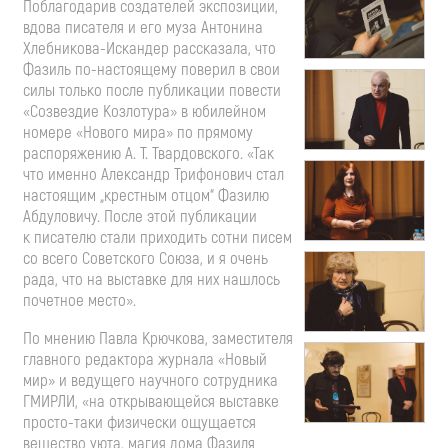
Поблагодарив создателей экспозиции,
вдова писателя и его муза Антонина
Хлебникова-Искандер
рассказала, что
Фазиль
по-настоящему
поверил в свои
силы только после публикации повести
«Созвездие Козлотура» в юбилейном
номере «Нового мира» по прямому
распоряжению
А. Т. Твардовского
. «Так
что именно Александр Трифонович стал
настоящим „крестным отцом“ Фазилю
Абдуловичу. После этой публикации
к писателю стали приходить сотни писем
со всего Советского Союза, и я очень
рада, что на выставке для них нашлось
почетное место».
По мнению Павла Крючкова, заместителя
главного редактора журнала «Новый
мир» и ведущего научного сотрудника
ГМИРЛИ, «на открывающейся выставке
просто-таки
физически ощущается
вещество уюта, магия дома Фазиля