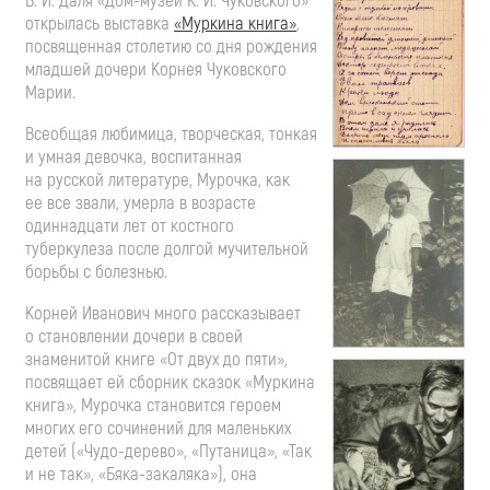
В. И. Даля
«Дом-музей
К. И. Чуковского»
открылась выставка
«Муркина книга»
,
посвященная столетию со дня рождения
младшей дочери Корнея Чуковского
Марии.
Всеобщая любимица, творческая, тонкая
и умная девочка, воспитанная
на русской литературе, Мурочка, как
ее все звали, умерла в возрасте
одиннадцати лет от костного
туберкулеза после долгой мучительной
борьбы с болезнью.
Корней Иванович много рассказывает
о становлении дочери в своей
знаменитой книге «От двух до пяти»,
посвящает ей сборник сказок «Муркина
книга», Мурочка становится героем
многих его сочинений для маленьких
детей (
«Чудо-дерево»
, «Путаница», «Так
и не так»,
«Бяка-закаляка»
), она