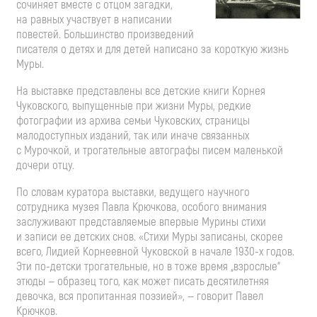
сочиняет вместе с отцом загадки,
на равных участвует в написании
повестей. Большинство произведений
писателя о детях и для детей написано за короткую жизнь
Муры.
На выставке представлены все детские книги Корнея
Чуковского, выпущенные при жизни Муры, редкие
фотографии из архива семьи Чуковских, страницы
малодоступных изданий, так или иначе связанных
с Мурочкой, и трогательные автографы писем маленькой
дочери отцу.
По словам куратора выставки, ведущего научного
сотрудника музея Павла Крючкова, особого внимания
заслуживают представляемые впервые Мурины стихи
и записи ее детских снов. «Стихи Муры записаны, скорее
всего, Лидией Корнеевной Чуковской в начале
1930-х
годов.
Эти
по-детски
трогательные, но в тоже время „взрослые“
этюды — образец того, как может писать десятилетняя
девочка, вся пропитанная поэзией», — говорит Павел
Крючков.