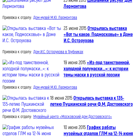
25 июня 2015
Школьники рисуют Дом
Лермонтова
Привязка к отделу:
Дом-музей М.Ю. Лермонтова
23 июня 2015
Открылась выставка
«Вот ты какое, Подмосковье» в Доме
И.С. Остроухова
Привязка к отделу:
Дом И.С. Остроухова в Трубниках
19 июня 2015
«Из-под таинственной,
холодной полумаски…»: к истории
темы маски в русской поэзии
Привязка к отделу:
Дом-музей М.Ю. Лермонтова
18 июня 2015
Открылась выставка к 135-
летию Пушкинской речи Ф.М. Достоевского
Привязка к отделу:
Музейный центр «Московский дом Достоевского»
10 июня 2015
График работы
музейных отделов ГЛМ на 12-14 июня