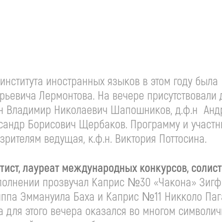
института иностранных языков в этом году была
ьевича Лермонтова. На вечере присутствовали д
.н Владимир Николаевич Шапошников, д.ф.н Анд
ександр Борисович Щербаков. Программу и участн
зрителям ведущая, к.ф.н. Виктория Поттосина.
тист, лауреат международных конкурсов, солист
сполнении прозвучал Каприс №30 «Чакона» Зиг
ппа Эммануила Баха и Каприс №11 Никколо Паг
а для этого вечера оказался во многом символи