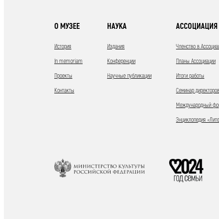
О МУЗЕЕ
НАУКА
АССОЦИАЦИЯ 
История
Издания
Членство в Ассоциа
In memoriam
Конференции
Планы Ассоциации
Проекты
Научные публикации
Итоги работы
Контакты
Семинар директоров
Международный фор
Энциклопедия «Лит