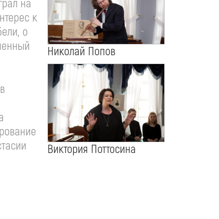
грал на
нтерес к
ели, о
ьменный
Николай Попов
ов
а
арование
стасии
Виктория Поттосина