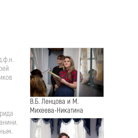
.ф.н.
рей
иков
В.Б. Ленцова и М.
Михеева-Никатина
фрида
анини.
чным.