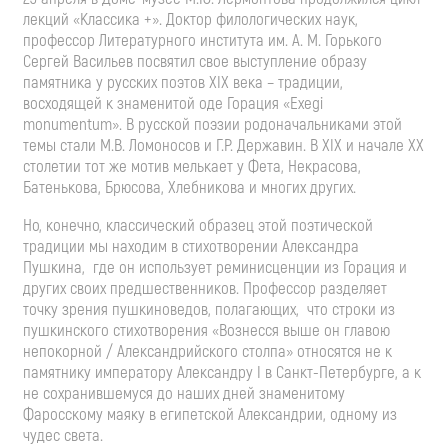
лекций «Классика +». Доктор филологических наук,
профессор Литературного института им. А. М. Горького
Сергей Васильев посвятил свое выступление образу
памятника у русских поэтов XIX века – традиции,
восходящей к знаменитой оде Горация «Exegi
monumentum». В русской поэзии родоначальниками этой
темы стали М.В. Ломоносов и Г.Р. Державин. В XIX и начале XX
столетии тот же мотив мелькает у Фета, Некрасова,
Батенькова, Брюсова, Хлебникова и многих других.
Но, конечно, классический образец этой поэтической
традиции мы находим в стихотворении Александра
Пушкина, где он использует реминисценции из Горация и
других своих предшественников. Профессор разделяет
точку зрения пушкиноведов, полагающих, что строки из
пушкинского стихотворения «Вознесся выше он главою
непокорной / Александрийского столпа» относятся не к
памятнику императору Александру I в Санкт-Петербурге, а к
не сохранившемуся до наших дней знаменитому
Фаросскому маяку в египетской Александрии, одному из
чудес света.