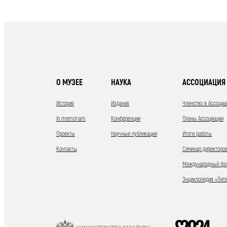
О МУЗЕЕ
НАУКА
АССОЦИАЦИЯ 
История
Издания
Членство в Ассоциа
In memoriam
Конференции
Планы Ассоциации
Проекты
Научные публикации
Итоги работы
Контакты
Семинар директоров
Международный фор
Энциклопедия «Лит