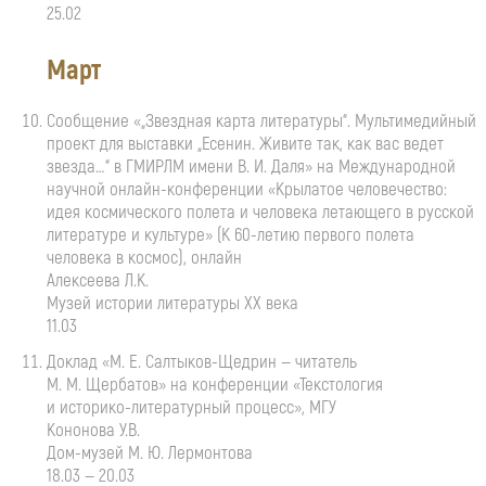
25.02
Март
Сообщение «„Звездная карта литературы“. Мультимедийный
проект для выставки „Есенин. Живите так, как вас ведет
звезда…“ в ГМИРЛМ имени
В. И. Даля
» на Международной
научной
онлайн-конференции
«Крылатое человечество:
идея космического полета и человека летающего в русской
литературе и культуре» (К
60-летию
первого полета
человека в космос), онлайн
Алексеева Л.К.
Музей истории литературы ХХ века
11.03
Доклад
«М. Е. Салтыков
-Щедрин — читатель
М. М. Щербатов»
на конференции «Текстология
и
историко-литературный
процесс», МГУ
Кононова У.В.
Дом-музей
М. Ю. Лермонтова
18.03 — 20.03