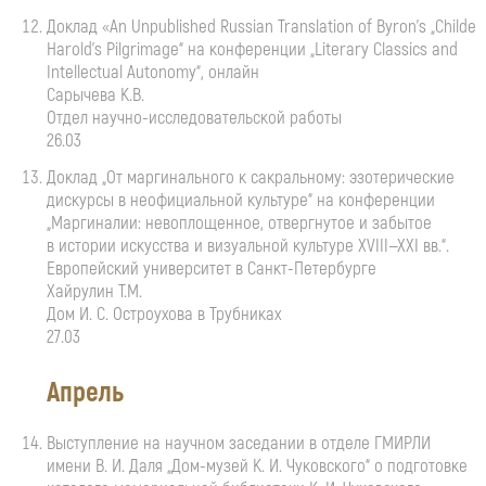
Доклад «An Unpublished Russian Translation of Byron’s „Childe
Harold’s Pilgrimage“ на конференции „Literary Classics and
Intellectual Autonomy“, онлайн
Сарычева К.В.
Отдел
научно-исследовательской
работы
26.03
Доклад „От маргинального к сакральному: эзотерические
дискурсы в неофициальной культуре“ на конференции
„Маргиналии: невоплощенное, отвергнутое и забытое
в истории искусства и визуальной культуре
XVIII—XXI вв.
“.
Европейский университет в
Санкт-Петербурге
Хайрулин Т.М.
Дом
И. С. Остроухова
в Трубниках
27.03
Апрель
Выступление на научном заседании в отделе ГМИРЛИ
имени
В. И. Даля
„
Дом-музей
К. И. Чуковского
“ о подготовке