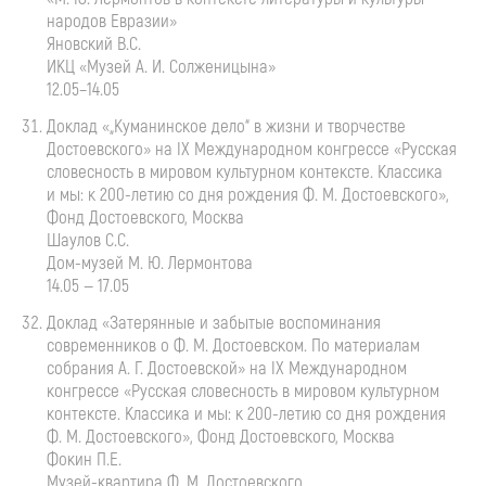
народов Евразии»
Яновский В.С.
ИКЦ «Музей
А. И. Солженицына»
12.05–14.05
Доклад «„Куманинское дело“ в жизни и творчестве
Достоевского» на IX Международном конгрессе «Русская
словесность в мировом культурном контексте. Классика
и мы: к
200-летию
со дня рождения
Ф. М. Достоевского
»,
Фонд Достоевского, Москва
Шаулов С.С.
Дом-музей
М. Ю. Лермонтова
14.05 — 17.05
Доклад «Затерянные и забытые воспоминания
современников о
Ф. М. Достоевском
. По материалам
собрания
А. Г. Достоевской
» на IX Международном
конгрессе «Русская словесность в мировом культурном
контексте. Классика и мы: к
200-летию
со дня рождения
Ф. М. Достоевского
», Фонд Достоевского, Москва
Фокин П.Е.
Музей-квартира
Ф. М. Достоевского