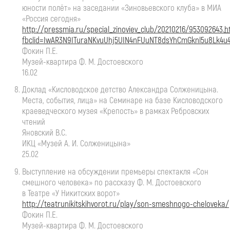
юности полёт» на заседании «Зиновьевского клуба» в МИА
«Россия сегодня»
http://pressmia.ru/special_zinoviev_club/20210216/953092643.
h
fbclid=IwAR3N9ITuraNKvuUhj5UIN4nFUuNT8dsYhCmGknl5u8Lk4u
Фокин П.Е.
Музей-квартира
Ф. М. Достоевского
16.02
Доклад «Кисловодское детство Александра Солженицына.
Места, события, лица» на Семинаре на базе Кисловодского
краеведческого музея «Крепость» в рамках Ребровских
чтений
Яновский В.С.
ИКЦ «Музей
А. И. Солженицына
»
25.02
Выступление на обсуждении премьеры спектакля «Сон
смешного человека» по рассказу
Ф. М. Достоевского
в Театре «У Никитских ворот»
http://teatrunikitskihvorot.ru/play/
son-smeshnogo-cheloveka
/
Фокин П.Е.
Музей-квартира
Ф. М. Достоевского