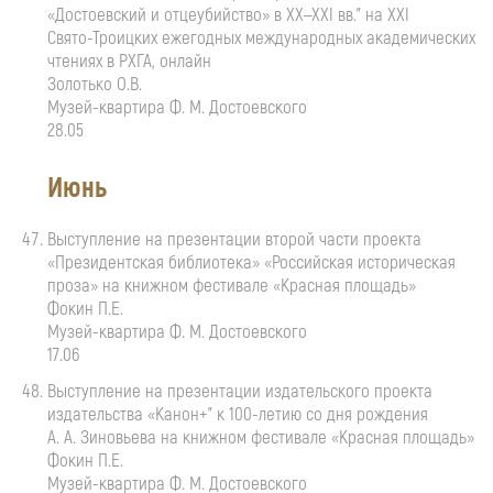
«Достоевский и отцеубийство» в
XX—XXI вв.
" на XXI
Свято-Троицких
ежегодных международных академических
чтениях в РХГА, онлайн
Золотько О.В.
Музей-квартира
Ф. М. Достоевского
28.05
Июнь
Выступление на презентации второй части проекта
«Президентская библиотека» «Российская историческая
проза» на книжном фестивале «Красная площадь»
Фокин П.Е.
Музей-квартира
Ф. М. Достоевского
17.06
Выступление на презентации издательского проекта
издательства «Канон+" к
100-летию
со дня рождения
А. А. Зиновьева
на книжном фестивале «Красная площадь»
Фокин П.Е.
Музей-квартира
Ф. М. Достоевского