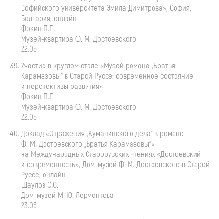
Софийского университета Эмила Димитрова», София,
Болгария, онлайн
Фокин П.Е.
Музей-квартира
Ф. М. Достоевского
22.05
Участие в круглом столе «Музей романа „Братья
Карамазовы“ в Старой Руссе: современное состояние
и перспективы развития»
Фокин П.Е.
Музей-квартира
Ф. М. Достоевского
22.05
Доклад «Отражения „Куманинского дела“ в романе
Ф. М. Достоевского
„Братья Карамазовы“»
на Международных Старорусских чтениях «Достоевский
и современность»,
Дом-музей
Ф. М. Достоевского
в Старой
Руссе, онлайн
Шаулов С.С.
Дом-музей
М. Ю. Лермонтова
23.05