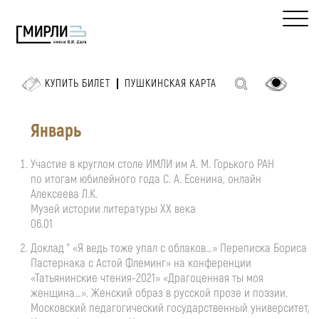
КУПИТЬ БИЛЕТ
ПУШКИНСКАЯ КАРТА
Январь
Участие в круглом столе ИМЛИ им
А. М. Горького
РАН
по итогам юбилейного года
С. А. Есенина
, онлайн
Алексеева Л.К.
Музей истории литературы ХХ века
06.01
Доклад " «Я ведь тоже упал с облаков…» Переписка Бориса
Пастернака с Астой Флеминг» на конференции
«Татьянинские
чтения-2021
» «Драгоценная ты моя
женщина…». Женский образ в русской прозе и поэзии.
Московский педагогический государственный университет,