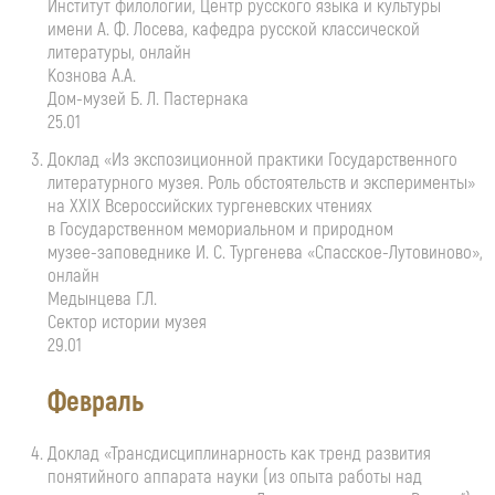
Институт филологии, Центр русского языка и культуры
имени
А. Ф. Лосева
, кафедра русской классической
литературы, онлайн
Кознова А.А.
Дом-музей
Б. Л. Пастернака
25.01
Доклад «Из экспозиционной практики Государственного
литературного музея. Роль обстоятельств и эксперименты»
на XXIX Всероссийских тургеневских чтениях
в Государственном мемориальном и природном
музее-заповеднике
И. С. Тургенева
«Спасское-Лутовиново»
,
онлайн
Медынцева Г.Л.
Сектор истории музея
29.01
Февраль
Доклад «Трансдисциплинарность как тренд развития
понятийного аппарата науки (из опыта работы над