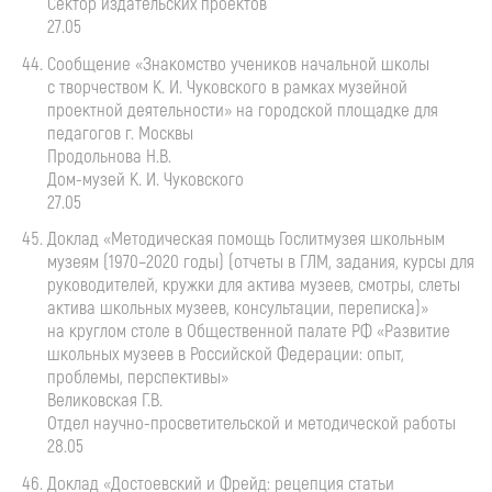
Сектор издательских проектов
27.05
Сообщение «Знакомство учеников начальной школы
с творчеством
К. И. Чуковского
в рамках музейной
проектной деятельности» на городской площадке для
педагогов г. Москвы
Продольнова Н.В.
Дом-музей
К. И. Чуковского
27.05
Доклад «Методическая помощь Гослитмузея школьным
музеям (1970–2020 годы) (отчеты в ГЛМ, задания, курсы для
руководителей, кружки для актива музеев, смотры, слеты
актива школьных музеев, консультации, переписка)»
на круглом столе в Общественной палате РФ «Развитие
школьных музеев в Российской Федерации: опыт,
проблемы, перспективы»
Великовская Г.В.
Отдел
научно-просветительской
и методической работы
28.05
Доклад «Достоевский и Фрейд: рецепция статьи