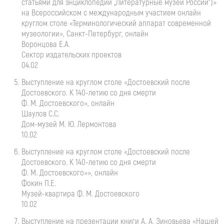
статьями для энциклопедии „Литературные музеи России“)»
на Всероссийском с международным участием онлайн
круглом столе «Терминологический аппарат современной
музеологии»,
Санкт-Петербург
, онлайн
Воронцова Е.А.
Сектор издательских проектов
04.02
Выступление на круглом столе «Достоевский после
Достоевского. К
140-летию
со дня смерти
Ф. М. Достоевского
», онлайн
Шаулов С.С.
Дом-музей
М. Ю. Лермонтова
10.02
Выступление на круглом столе «Достоевский после
Достоевского. К
140-летию
со дня смерти
Ф. М. Достоевского
»», онлайн
Фокин П.Е.
Музей-квартира
Ф. М. Достоевского
10.02
Выступление на презентации книги
А. А. Зиновьева
«Нашей