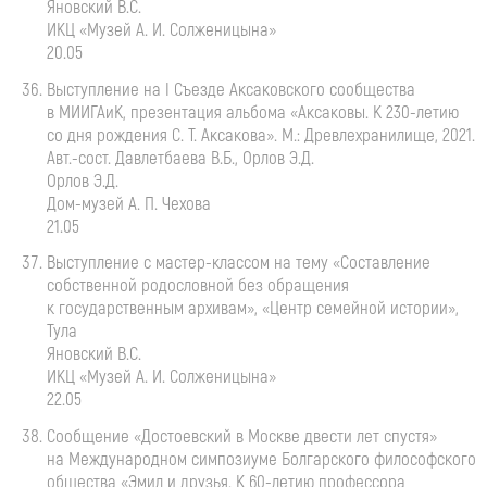
Яновский В.С.
ИКЦ «Музей
А. И. Солженицына
»
20.05
Выступление на I Съезде Аксаковского сообщества
в МИИГАиК, презентация альбома «Аксаковы. К
230-летию
со дня рождения
С. Т. Аксакова
». М.: Древлехранилище, 2021.
Авт.-сост. Давлетбаева В.Б., Орлов Э.Д.
Орлов Э.Д.
Дом-музей
А. П. Чехова
21.05
Выступление с
мастер-классом
на тему «Составление
собственной родословной без обращения
к государственным архивам», «Центр семейной истории»,
Тула
Яновский В.С.
ИКЦ «Музей
А. И. Солженицына
»
22.05
Сообщение «Достоевский в Москве двести лет спустя»
на Международном симпозиуме Болгарского философского
общества «Эмил и друзья. К
60-летию
профессора