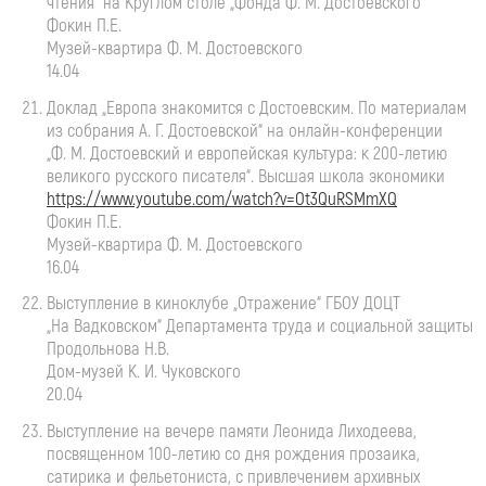
чтения“ на Круглом столе „Фонда
Ф. М. Достоевского
“
Фокин П.Е.
Музей-квартира
Ф. М. Достоевского
14.04
Доклад „Европа знакомится с Достоевским. По материалам
из собрания
А. Г. Достоевской
“ на
онлайн-конференции
„
Ф. М. Достоевский
и европейская культура: к
200-летию
великого русского писателя“. Высшая школа экономики
https://www.youtube.com/watch?v=Ot3QuRSMmXQ
Фокин П.Е.
Музей-квартира
Ф. М. Достоевского
16.04
Выступление в киноклубе „Отражение“ ГБОУ ДОЦТ
„На Вадковском“ Департамента труда и социальной защиты
Продольнова Н.В.
Дом-музей
К. И. Чуковского
20.04
Выступление на вечере памяти Леонида Лиходеева,
посвященном
100-летию
со дня рождения прозаика,
сатирика и фельетониста, с привлечением архивных