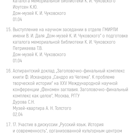
каталога мемориальной библиотеки
К. И. Чуковского
Иоутсен К.Ю.
Дом-музей
К. И. Чуковского
01.04
Выступление на научном заседании в отделе ГМИРЛИ
имени
В. И. Даля
„
Дом-музей
К. И. Чуковского
“ о подготовке
каталога мемориальной библиотеки
К. И. Чуковского
Петрикеева Т.В.
Дом-музей
К. И. Чуковского
01.04
Аспирантский доклад „
Заголовочно-финальный
комплекс
книги Ф. Искандера „Сандро из Чегема“. К проблеме
творческой истории“ на ХХV Международной научной
конференции „Феномен заглавия.
Заголовочно-финальный
комплекс как целое“, Москва, РГГУ
Дурова С.Н.
Музей-квартира
А. Н. Толстого
02.04
17. Участие в дискуссии „Русский язык. История
и современность“, организованной культурным центром