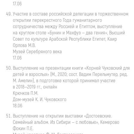
17.06
Участие в составе российской делегации в торжественном
открытии перекрестного Года гуманитарного
сотрудничества между Россией и Египтом, выступление
на круглом столе «Бунин и Махфуз — два гения», Высший
Совет по культуре Арабской Республики Египет, Каир
Орлова М.В.
Музей Серебряного века
17.06
Выступление на презентации книги «Корней Чуковский для
детей и взрослых» (М., 2020; сост. Вадим Перельмутер, ред.
М. Амелин), в подготовке которой принимал участие
в
2018—2019 гг.
, онлайн
Крючков П.М.
Дом-музей
К. И. Чуковского
18.06
Выступление на открытии выставки «Достоевские.
Семейный альбом. Из Сибири — с любовью», Кемерово
Фокин П.Е.