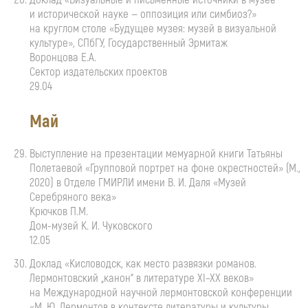
и исторической науке — оппозиция или симбиоз?»
на круглом столе «Будущее музея: музей в визуальной
культуре», СПбГУ, Государственный Эрмитаж
Воронцова Е.А.
Сектор издательских проектов
29.04
Май
Выступление на презентации мемуарной книги Татьяны
Полетаевой «Групповой портрет на фоне окрестностей» (М.,
2020) в Отделе ГМИРЛИ имени
В. И. Даля
«Музей
Серебряного века»
Крючков П.М.
Дом-музей
К. И. Чуковского
12.05
Доклад «Кисловодск, как место развязки романов.
Лермонтовский „канон“ в литературе
XI–XX
веков»
на Международной научной лермонтовской конференции
«М. Ю. Лермонтов
в контексте литературы и культуры