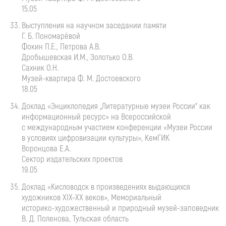
15.05
Выступления на научном заседании памяти
Г. Б. Пономарёвой
Фокин П.Е., Петрова А.В.
Дробышевская И.М., Золотько О.В.
Сахник О.Н.
Музей-квартира
Ф. М. Достоевского
18.05
Доклад «Энциклопедия „Литературные музеи России“ как
информационный ресурс» на Всероссийской
с международным участием конференции «Музеи России
в условиях цифровизации культуры», КемГИК
Воронцова Е.А.
Сектор издательских проектов
19.05
Доклад «Кисловодск в произведениях выдающихся
художников
XIX–XX
веков», Мемориальный
историко-художественный
и природный
музей-заповедник
В. Д. Поленова
, Тульская область