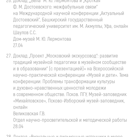
Доклад „„Бела“
М. Ю. Лермонтова
и „Кроткая“
Ф. М. Достоевского
: межфабульные связи“
на Международной научной конференции „Актуальный
Достоевский“, Башкирский государственный
педагогический университет им. М. Акмуллы, Уфа, онлайн
Шаулов С.С.
Дом-музей
М. Ю. Лермонтова
27.04
Доклад „Проект „Московский экскурсовод“: развитие
традиций музейной педагогики в музейном сообществе
и в образовании“ (с презентацией)» на Всероссийской
научно-практической
конференции «Музей и дети». Тема
конференции: Проблемы трансформации культуры
и
духовно-нравственных
ценностей молодежи
в современном обществе. Псков. ПГУ,
Музей-заповедник
«Михайловское»,
Псково-Изборский
музей-заповедник
,
онлайн
Великовская Г.В.
Отдел
научно-просветительской
и методической работы
28.04
Доклад «Визуальные и письменные источники в музее