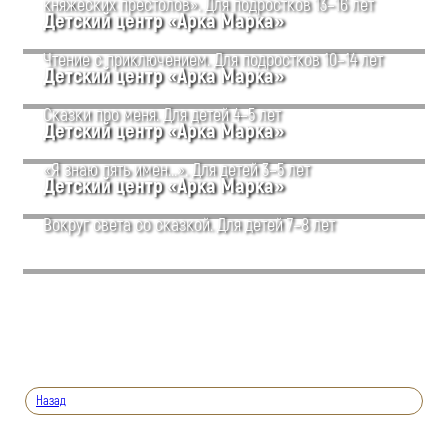
княжеских престолов». Для подростков 13–16 лет
Детский центр «Арка Марка»
Чтение с приключением. Для подростков 10–14 лет
Детский центр «Арка Марка»
Сказки про меня. Для детей 4–5 лет
Детский центр «Арка Марка»
«Я знаю пять имен...». Для детей 3–5 лет
Детский центр «Арка Марка»
Вокруг света со сказкой. Для детей 7–8 лет
Назад