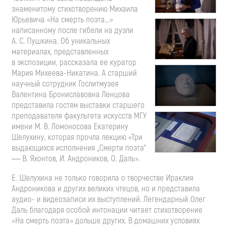
знаменитому стихотворению Михаила
Юрьевича «На смерть поэта…»
написанному после гибели на дуэли
А. С. Пушкина
. Об уникальных
материалах, представленных
в экспозиции, рассказала ее куратор
Мария
Михеева-Никатина
. А старший
научный сотрудник Гослитмузея
Валентина Брониславовна Ленцова
представила гостям выставки старшего
преподавателя факультета искусств МГУ
имени
М. В. Ломоносова
Екатерину
Шелухину, которая прочла лекцию «Три
выдающихся исполнения „Смерти поэта“
― В. Яхонтов, И. Андроников, О. Даль».
Е. Шелухина не только говорила о творчестве Ираклия
Андроникова и других великих чтецов, но и представила
аудио- и видеозаписи их выступлений. Легендарный Олег
Даль благодаря особой интонации читает стихотворение
«На смерть поэта» дольше других. В домашних условиях