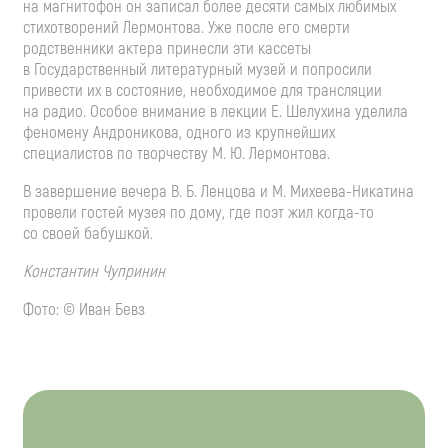
на магнитофон он записал более десяти самых любимых
стихотворений Лермонтова. Уже после его смерти
родственники актера принесли эти кассеты
в Государственный литературный музей и попросили
привести их в состояние, необходимое для трансляции
на радио. Особое внимание в лекции Е. Шелухина уделила
феномену Андроникова, одного из крупнейших
специалистов по творчеству
М. Ю. Лермонтова
.
В завершение вечера
В. Б. Ленцова
и М.
Михеева-Никатина
провели гостей музея по дому, где поэт жил
когда-то
со своей бабушкой.
Константин Чупринин
Фото: © Иван Бевз