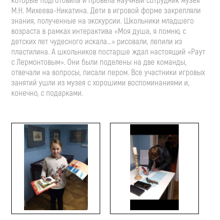
которые подготовила и провела научный сотрудник музея
М.Н. Михеева-Никатина. Дети в игровой форме закрепляли
знания, полученные на экскурсии. Школьники младшего
возраста в рамках интерактива «Моя душа, я помню, с
детских лет чудесного искала…» рисовали, лепили из
пластилина. А школьников постарше ждал настоящий «Раут
с Лермонтовым». Они были поделены на две команды,
отвечали на вопросы, писали пером. Все участники игровых
занятий ушли из музея с хорошими воспоминаниями и,
конечно, с подарками.