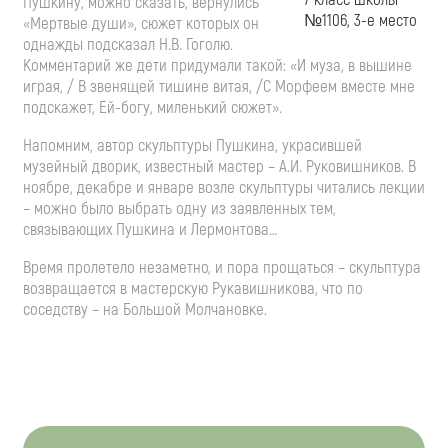
Пушкину, можно сказать, вернулись
№1106, 3-е место
«Мертвые души», сюжет которых он
однажды подсказал Н.В. Гоголю.
Комментарий же дети придумали такой: «И муза, в вышине
играя, / В звенящей тишине витая, /С Морфеем вместе мне
подскажет, Ей-богу, миленький сюжет».
Напомним, автор скульптуры Пушкина, украсившей
музейный дворик, известный мастер – А.И. Руковишников. В
ноябре, декабре и январе возле скульптуры читались лекции
– можно было выбрать одну из заявленных тем,
связывающих Пушкина и Лермонтова…
Время пролетело незаметно, и пора прощаться – скульптура
возвращается в мастерскую Рукавишникова, что по
соседству – на Большой Молчановке.