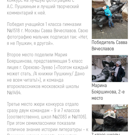
конкурс на лучшую фотографию с
А.С. Пушкиным и лучший творческий
комментарий к ней.
Победил учащийся 1 класса гимназии
№1518 г. Москвы Савва Вячеславов. Свою
фотографию мальчик подписал так: «Нет,
Победитель Савва
я не Пушкин, я другой».
Вячеславов
Второе место поделили Мария
Бояршинова, представляющая 5 класс
лицея г. Орехово-Зуево («Поэтом каждый
может стать, /А книжки Пушкину/ Дано
не всем читать!»), и команда
Марина
второклассников московской школы
Бояршинова, 2-е
№1494.
место
Третье место жюри конкурса отдало
сразу двум командам – 9 и 7 классов
(соответственно, школ №2083 и №1106).
При этом семиклассники показали
отличное знание истории литературы – к
7 класс школы