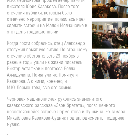
М.Ю. Лермонтова прошел вечер памяти
писателя Юрия Казакова. После того
стечения публики, которым было
отмечено мероприятие, появилась идея
сделать встречи на Малой Молчановке в
этот день традиционными.
Когда гости собрались, отец Александр
отслужил памятную литию. По странному
стечению обстоятельств 29 ноября в
разные годы ушли из жизни писатель
Виктор Астафьев и поэтесса Белла
Ахмадулина. Помянули их. Помянули
Казакова. А с ними, конечно, и
М.Ю. Лермонтова, всю его семью.
Черновая машинописная рукопись знаменитого
казаковского рассказа «Звон брегета», посвященного
несостоявшейся встрече Лермонтова и Пушкина. Ее Тамара
Михайловна Казакова-Судник под аплодисменты подарила
музею.