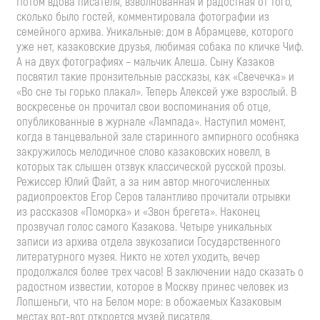
Потом вдова писателя, взволнованная и радостная от того,
сколько было гостей, комментировала фотографии из
семейного архива. Уникальные: дом в Абрамцеве, которого
уже нет, казаковские друзья, любимая собака по кличке Чиф.
А на двух фотографиях – мальчик Алеша. Сыну Казаков
посвятил такие пронзительные рассказы, как «Свечечка» и
«Во сне ты горько плакал». Теперь Алексей уже взрослый. В
воскресенье он прочитал свои воспоминания об отце,
опубликованные в журнале «Лампада». Наступил момент,
когда в танцевальной зале старинного ампирного особняка
закружилось мелодичное слово казаковских новелл, в
которых так слышен отзвук классической русской прозы.
Режиссер Юлий Файт, а за ним автор многочисленных
радиопроектов Егор Серов талантливо прочитали отрывки
из рассказов «Поморка» и «Звон брегета». Наконец
прозвучал голос самого Казакова. Четыре уникальных
записи из архива отдела звукозаписи Государственного
литературного музея. Никто не хотел уходить, вечер
продолжался более трех часов! В заключении надо сказать о
радостном известии, которое в Москву принес человек из
Лопшеньги, что на Белом море: в обожаемых Казаковым
местах вот-вот откроется музей писателя.