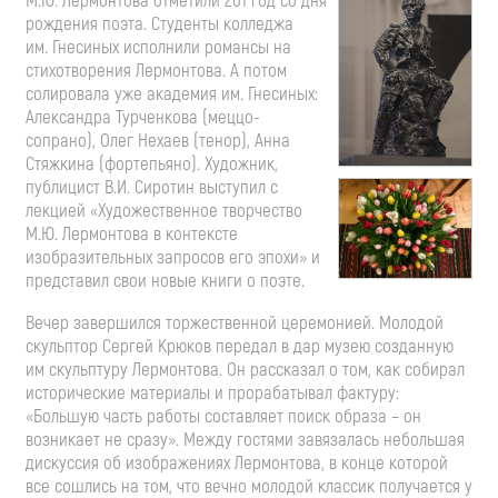
М.Ю. Лермонтова отметили 201 год со дня
рождения поэта. Студенты колледжа
им. Гнесиных исполнили романсы на
стихотворения Лермонтова. А потом
солировала уже академия им. Гнесиных:
Александра Турченкова (меццо-
сопрано), Олег Нехаев (тенор), Анна
Стяжкина (фортепьяно). Художник,
публицист В.И. Сиротин выступил с
лекцией «Художественное творчество
М.Ю. Лермонтова в контексте
изобразительных запросов его эпохи» и
представил свои новые книги о поэте.
Вечер завершился торжественной церемонией. Молодой
скульптор Сергей Крюков передал в дар музею созданную
им скульптуру Лермонтова. Он рассказал о том, как собирал
исторические материалы и прорабатывал фактуру:
«Большую часть работы составляет поиск образа – он
возникает не сразу». Между гостями завязалась небольшая
дискуссия об изображениях Лермонтова, в конце которой
все сошлись на том, что вечно молодой классик получается у