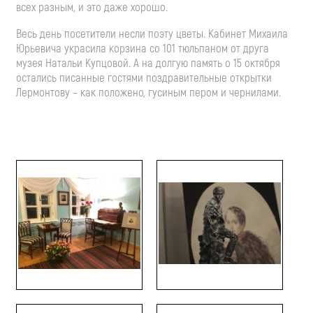
всех разным, и это даже хорошо.
Весь день посетители несли поэту цветы. Кабинет Михаила
Юрьевича украсила корзина со 101 тюльпаном от друга
музея Натальи Купцовой. А на долгую память о 15 октября
остались писанные гостями поздравительные открытки
Лермонтову – как положено, гусиным пером и чернилами.