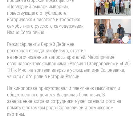
прошёл авторский показ фильма
«Последний рыцарь империи»,
повествующего о публицисте,
историческом писателе и теоретике
самобытного русского самодержавия
Иване Солоневиче.
Режиссёр ленты Сергей Дебижев
рассказал о создании фильма, ответил
на многочисленные вопросы зрителей. Мероприятие
освещалось телекомпаниями «Россия 1 Ставрополье» и «СИФ
ТНТ». Многие зрители впервые услышали имя Солоневича,
узнали о его роли в истории России.
На кинопоказе присутствовал и племянник мыслителя и
общественного деятеля Владислав Солоневич. В
завершение встречи сотрудники музея сделали фото на
память с потомком рода Солоневичей и режиссером
картины.