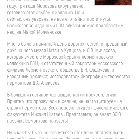
году. Три года Морозова скрупулезно
готовила этот альбом к изданию. Но и
сейчас, она уверена, не все его тайны постигнуты.
Великолепно изданный ГЛМ альбом можно приобрести у
нас, на Малой Молчановке.
Много было в памятный день дорогих гостей: и преданный
друг нашего музея Наташа Купцова, и О.В. Мичасова,
которая вместе с Морозовой хранит лермонтовскую
коллекцию ГЛМ, и ответственный секретарь московского
филиала Лермонтовского общества Е.Н. Фадичева, и
известный архивист, исследователь биографии и творчества
Лермонтова Д.А. Алексеев.
В большой гостиной желающие могли прочесть стихи.
Приятно, что прозвучали и редкие, не часто цитируемые
строки Лермонтова. Всех поразил студент филологического
факультета Михаил Шатаев . Представьте, он знает ВСЮ
поэзию Лермонтова наизусть!
Ну и как бы было не коснуться в этот день обстоятельств