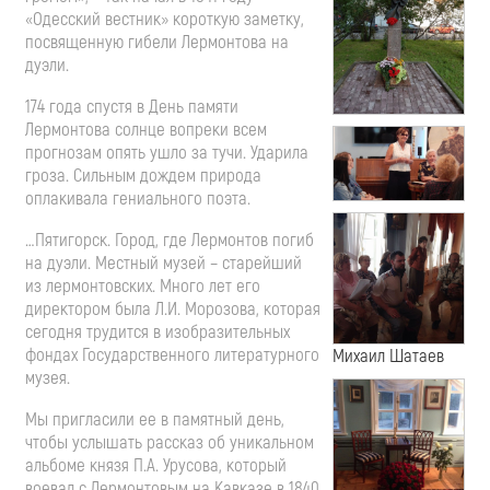
«Одесский вестник» короткую заметку,
посвященную гибели Лермонтова на
дуэли.
174 года спустя в День памяти
Лермонтова солнце вопреки всем
прогнозам опять ушло за тучи. Ударила
гроза. Сильным дождем природа
оплакивала гениального поэта.
…Пятигорск. Город, где Лермонтов погиб
на дуэли. Местный музей – старейший
из лермонтовских. Много лет его
директором была Л.И. Морозова, которая
сегодня трудится в изобразительных
фондах Государственного литературного
Михаил Шатаев
музея.
Мы пригласили ее в памятный день,
чтобы услышать рассказ об уникальном
альбоме князя П.А. Урусова, который
воевал с Лермонтовым на Кавказе в 1840