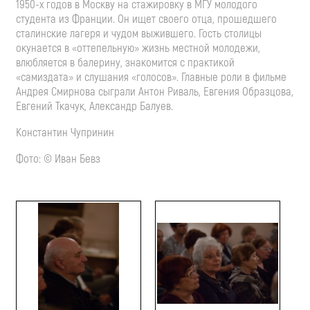
1950-х
годов в Москву на стажировку в МГУ молодого
студента из Франции. Он ищет своего отца, прошедшего
сталинские лагеря и чудом выжившего. Гость столицы
окунается в «оттепельную» жизнь местной молодежи,
влюбляется в балерину, знакомится с практикой
«самиздата» и слушания «голосов». Главные роли в фильме
Андрея Смирнова сыграли Антон Риваль, Евгения Образцова,
Евгений Ткачук, Александр Балуев.
Константин Чупринин
Фото: © Иван Бевз