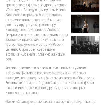
В. И. Даля
«Дом-музей
А. И. Герцена»
прошел показ фильма Андрея Смирнова
«Француз». Заведующая музеем Ирена
Желвакова выразила благодарность
за возможность показа этой картины
давнему другу музея, режиссеру
и автору сценария фильма Андрею
Смирнову и пригласила выступить перед
зрителями
прима-балерину
Большого
театра, заслуженную артистку России
Евгению Образцову, сыгравшую
в фильме «Француз» главную женскую
роль.
Актриса рассказала о своих впечатлениях от участия
в съемках фильма, о
коллегах-актерах
и интересных
эпизодах, не вошедших в финальную версию «Француза».
Евгения уверена, что Андрей Смирнов снимал этот фильм
о своей молодости и своих друзьях, памяти которых
и посвящена картина.
Фильм «Француз» рассказывает историю приезда в конце