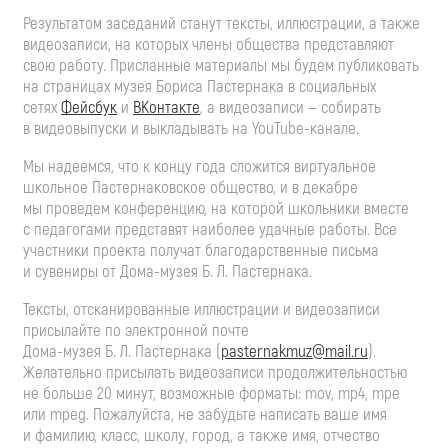
Результатом заседаний станут тексты, иллюстрации, а также
видеозаписи, на которых члены общества представляют
свою работу. Присланные материалы мы будем публиковать
на страницах музея Бориса Пастернака в социальных
сетях
Фейсбук
и
ВКонтакте
, а видеозаписи — собирать
в видеовыпуски и выкладывать на
YouTube-канале
.
Мы надеемся, что к концу года сложится виртуальное
школьное Пастернаковское общество, и в декабре
мы проведем конференцию, на которой школьники вместе
с педагогами представят наиболее удачные работы. Все
участники проекта получат благодарственные письма
и сувениры от
Дома-музея
Б. Л. Пастернака
.
Тексты, отсканированные иллюстрации и видеозаписи
присылайте по электронной почте
Дома-музея
Б. Л. Пастернака
(
pasternakmuz@mail.ru
).
Желательно присылать видеозаписи продолжительностью
не больше 20 минут, возможные форматы: mov, mp4, mpe
или mpeg. Пожалуйста, не забудьте написать ваше имя
и фамилию, класс, школу, город, а также имя, отчество