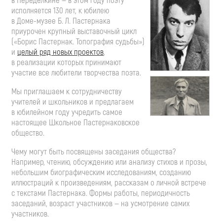
в Переделкине — в этом году поэту
исполняется 130 лет, к юбилею
в
Доме-музее
Б. Л. Пастернака
приурочен крупный выставочный цикл
(«Борис Пастернак. Топография судьбы»)
и
целый ряд новых проектов
,
в реализации которых принимают
участие все любители творчества поэта.
Мы приглашаем к сотрудничеству
учителей и школьников и предлагаем
в юбилейном году учредить самое
настоящее Школьное Пастернаковское
общество.
Чему могут быть посвящены заседания общества?
Например, чтению, обсуждению или анализу стихов и прозы,
небольшим биографическим исследованиям, созданию
иллюстраций к произведениям, рассказам о личной встрече
с текстами Пастернака. Формы работы, периодичность
заседаний, возраст участников — на усмотрение самих
участников.