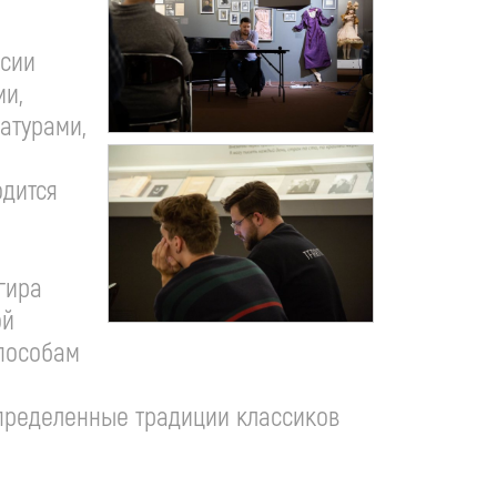
ксии
ми,
атурами,
одится
гира
ой
способам
 определенные традиции классиков