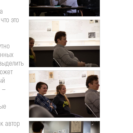
ша
что это
утно
енных
 выделить
сюжет
ый
 —
ные
к автор