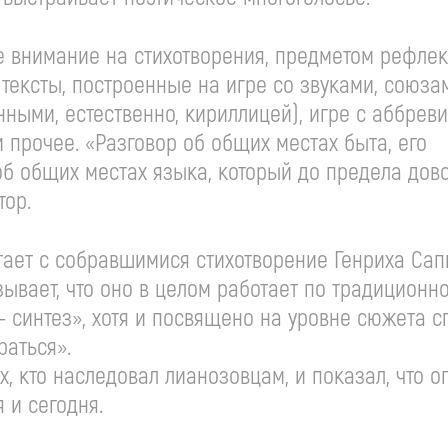
е внимание на стихотворения, предметом рефле
 тексты, построенные на игре со звуками, союза
ными, естественно, кириллицей), игре с аббреви
 прочее. «Разговор об общих местах быта, его
об общих местах языка, который до предела дов
тор.
тает с собравшимися стихотворение Генриха Сап
ывает, что оно в целом работает по традиционн
— синтез», хотя и посвящено на уровне сюжета 
раться».
ех, кто наследовал лианозовцам, и показал, что
 и сегодня.