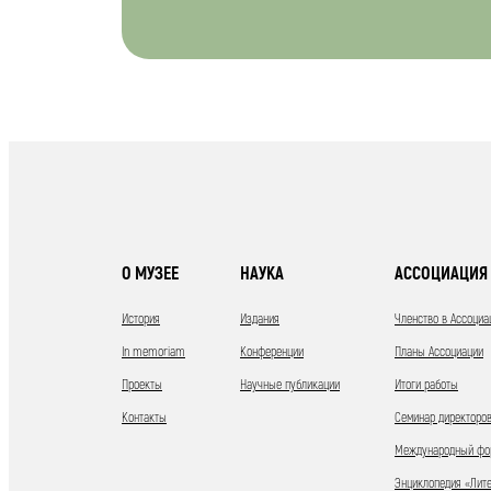
О МУЗЕЕ
НАУКА
АССОЦИАЦИЯ 
История
Издания
Членство в Ассоциа
In memoriam
Конференции
Планы Ассоциации
Проекты
Научные публикации
Итоги работы
Контакты
Семинар директоров
Международный фор
Энциклопедия «Лит