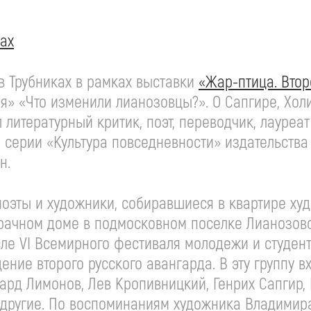
ках
в Трубниках в рамках выставки
«
Жар-птица
. Вто
» «Что изменили лианозовцы?». О Сапгире, Холи
литературный критик, поэт, переводчик, лауреа
 серии «Культура повседневности» издательства
н.
 поэты и художники, собиравшиеся в квартире ху
арачном доме в подмосковном поселке Лианозово
осле VI Всемирного фестиваля молодежи и студент
ение второго русского авангарда. В эту группу в
ард Лимонов, Лев Кропивницкий, Генрих Сапгир,
 другие. По воспоминаниям художника Владимир