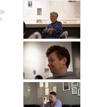
ря,
ы,