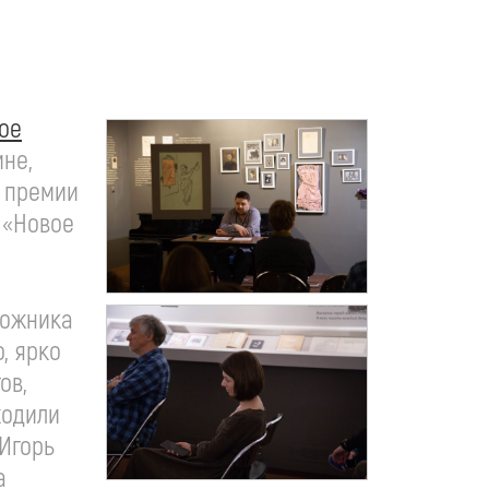
рое
не,
т премии
 «Новое
дожника
, ярко
ов,
ходили
 Игорь
а