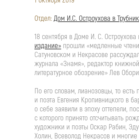
1 октября 2019
Отдел:
Дом И.С. Остроухова в Трубни
18 сентября в Доме
И. С. Остроухова
издание»
прошли «медленные чтения
Сатуновском и Некрасове рассуждал 
журнала «Знамя», редактор книжной
литературное обозрение» Лев Обори
По его словам, лианозовцы, то есть
и поэта Евгения Кропивницкого в б
о себе заявили в эпоху оттепели, п
с которого принято отсчитывать рожд
художники и поэты Оскар Рабин, Эду
Холин, Всеволод Некрасов и многие