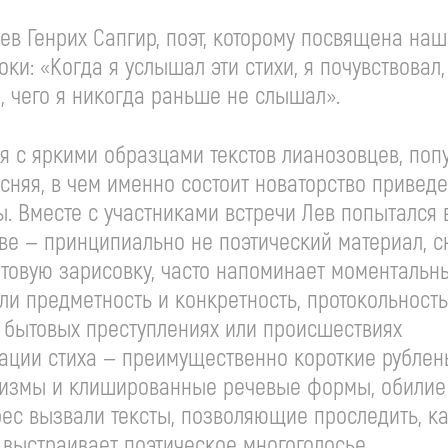
ев Генрих Сапгир, поэт, которому посвящена на
оки: «Когда я услышал эти стихи, я почувствовал, 
, чего я никогда раньше не слышал».
 с яркими образцами текстов лианозовцев, поп
сняя, в чем именно состоит новаторство привед
ы. Вместе с участниками встречи Лев попытался
ове — принципиально не поэтический материал, 
ытовую зарисовку, часто напоминает моментальн
ли предметность и конкретность, протокольность
 бытовых преступлениях или происшествиях
зации стиха — преимущественно короткие рубле
аризмы и клишированные речевые формы, обилие
ес вызвали тексты, позволяющие проследить, ка
 выстраивает поэтическое многоголосье.