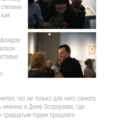
 степени
 как
 фондов:
ческом
ыставке
о-
етил, что не только для него самого,
ь именно в Доме Остроухова, где
м-тридцатым
годам прошлого