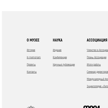
О МУЗЕЕ
НАУКА
АССОЦИАЦИЯ 
История
Издания
Членство в Ассоциа
In memoriam
Конференции
Планы Ассоциации
Проекты
Научные публикации
Итоги работы
Контакты
Семинар директоров
Международный фор
Энциклопедия «Лит