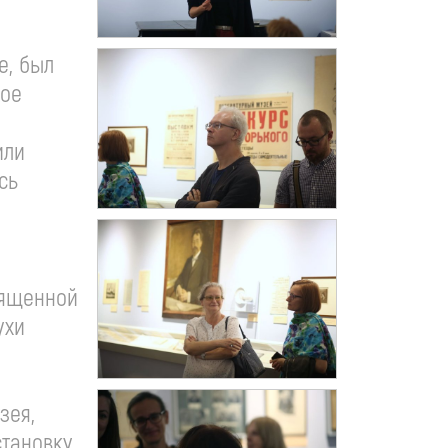
а
е, был
кое
или
сь
я
священной
ухи
зея,
становку