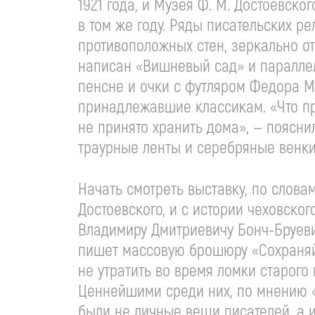
1921 года, и Музея
Ф. М. Достоевског
в том же году. Ряды писательских р
противоположных стен, зеркально от
написан «Вишневый сад» и паралл
пенсне и очки с футляром Федора М
принадлежавшие классикам. «Что пр
не принято хранить дома», — поясни
траурные ленты и серебряные венки
Начать смотреть выставку, по слова
Достоевского, и с истории чеховског
Владимиру Дмитриевичу
Бонч-Бруев
пишет массовую брошюру «Сохраняй
не утратить во время ломки старого
Ценнейшими среди них, по мнению 
были не личные вещи писателей, а 