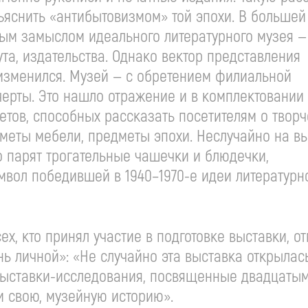
ъяснить «антибытовизмом» той эпохи. В большей
ным замыслом идеального литературного музея —
ута, издательства. Однако вектор представления
изменился. Музей — с обретением филиальной
черты. Это нашло отражение и в комплектовании
етов, способных рассказать посетителям о твор
дметы мебели, предметы эпохи. Неслучайно на в
 парят трогательные чашечки и блюдечки,
вол победившей в 1940–1970-е идеи литературн
х, кто принял участие в подготовке выставки, отм
ень личной»: «Не случайно эта выставка открылас
ыставки-исследования
, посвященные
двадцаты
и свою, музейную историю».