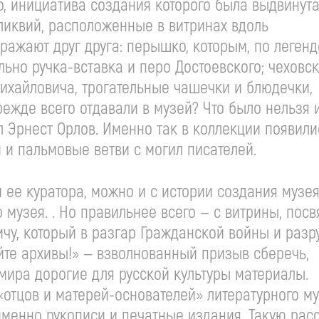
о
, инициатива создания которого была выдвинут
еликвий, расположенные в витринах вдоль
ражают друг друга: перышко, которым, по легенд
ельно
ручка-вставка
и перо Достоевского; чеховс
ихайловича, трогательные чашечки и блюдечки,
ежде всего отдавали в музей? Что было нельзя 
л Эрнест Орлов. Именно так в коллекции появили
 и пальмовые ветви с могил писателей.
м ее куратора, можно и с истории создания музе
о музея. . Но правильнее всего — с витрины, по
ичу
, который в разгар Гражданской войны и разр
те архивы!» — взволнованный призыв сберечь,
 мира дорогие для русской культуры материалы.
«отцов и
матерей-основателей
» литературного му
именно рукописи и печатные издания. Такую рас