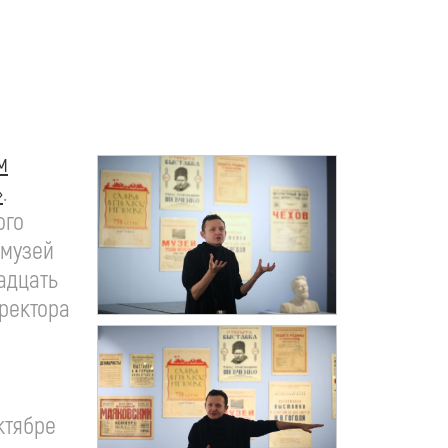
м
»
.
ого
 музей
адцать
иректора
ктябре