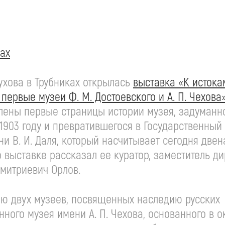
ках
оухова
в Трубниках открылась
выставка «К истока
: первые музеи
Ф. М. Достоевского
и
А. П. Чехова
лены первые страницы истории музея, задуманн
1903 году и превратившегося в Государственный
ени
В. И. Даля
, который насчитывает сегодня двен
 выставке рассказал ее куратор, заместитель д
митриевич Орлов.
ию двух музеев, посвященных наследию русских
енного музея имени
А. П. Чехова
, основанного в о