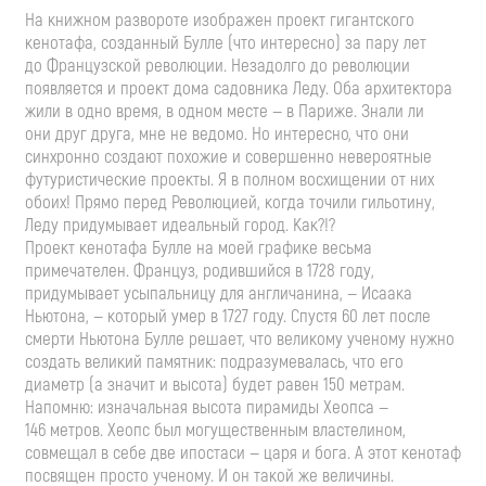
На книжном развороте изображен проект гигантского
кенотафа, созданный Булле (что интересно) за пару лет
до Французской революции. Незадолго до революции
появляется и проект дома садовника Леду. Оба архитектора
жили в одно время, в одном месте — в Париже. Знали ли
они друг друга, мне не ведомо. Но интересно, что они
синхронно создают похожие и совершенно невероятные
футуристические проекты. Я в полном восхищении от них
обоих! Прямо перед Революцией, когда точили гильотину,
Леду придумывает идеальный город. Как?!?
Проект кенотафа Булле на моей графике весьма
примечателен. Француз, родившийся в 1728 году,
придумывает усыпальницу для англичанина, — Исаака
Ньютона, — который умер в 1727 году. Спустя 60 лет после
смерти Ньютона Булле решает, что великому ученому нужно
создать великий памятник: подразумевалась, что его
диаметр (а значит и высота) будет равен 150 метрам.
Напомню: изначальная высота пирамиды Хеопса —
146 метров. Хеопс был могущественным властелином,
совмещал в себе две ипостаси — царя и бога. А этот кенотаф
посвящен просто ученому. И он такой же величины.