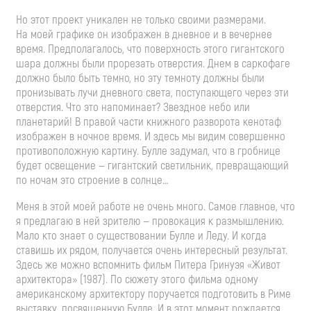
Но этот проект уникален не только своими размерами.
На моей графике он изображен в дневное и в вечернее
время. Предполагалось, что поверхность этого гигантского
шара должны были прорезать отверстия. Днем в саркофаге
должно было быть темно, но эту темноту должны были
пронизывать лучи дневного света, поступающего через эти
отверстия. Что это напоминает? Звездное небо или
планетарий! В правой части книжного разворота кенотаф
изображен в ночное время. И здесь мы видим совершенно
противоположную картину. Булле задумал, что в гробнице
будет освещение — гигантский светильник, превращающий
по ночам это строение в солнце…
Меня в этой моей работе не очень много. Самое главное, что
я предлагаю в ней зрителю — провокация к размышлению.
Мало кто знает о существовании Булле и Леду. И когда
ставишь их рядом, получается очень интересный результат.
Здесь же можно вспомнить фильм Питера Гринуэя «Живот
архитектора» (1987). По сюжету этого фильма одному
американскому архитектору поручается подготовить в Риме
выставку, посвященную Булле. И в этот момент рождается