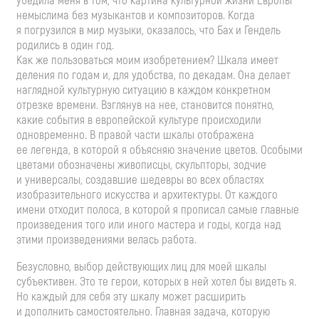
убедила меня в том, что картина культурной жизни Европы
немыслима без музыкантов и композиторов. Когда
я погрузился в мир музыки, оказалось, что Бах и Гендель
родились в один год.
Как же пользоваться моим изобретением? Шкала имеет
деления по годам и, для удобства, по декадам. Она делает
наглядной культурную ситуацию в каждом конкретном
отрезке времени. Взглянув на нее, становится понятно,
какие события в европейской культуре происходили
одновременно. В правой части шкалы отображена
ее легенда, в которой я объясняю значение цветов. Особыми
цветами обозначены живописцы, скульпторы, зодчие
и универсалы, создавшие шедевры во всех областях
изобразительного искусства и архитектуры. От каждого
имени отходит полоса, в которой я прописал самые главные
произведения того или иного мастера и годы, когда над
этими произведениями велась работа.
Безусловно, выбор действующих лиц для моей шкалы
субъективен. Это те герои, которых в ней хотел бы видеть я.
Но каждый для себя эту шкалу может расширить
и дополнить самостоятельно. Главная задача, которую