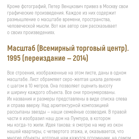
Кроме фотографий, Петер Венцкович привез в Москву свои
графические произведения. Каждое из них содержит
размышление о масштабе времени, пространства,
человеческой мысли. Вот как автор сам рассказывает
о своих произведениях.
Масштаб (Всемирный торговый центр).
1995 (переиздание — 2014)
Все строения, изображенные на этом листе, даны в одном
масштабе. Лист обрамляет
серо-желтая
шкала деления
с шагом в 10 метров. Она позволяет оценить высоту
и ширину каждого объекта. Все они пронумерованы.
Их названия и размеры представлены в виде списка слева
и справа вверху. Над архитектурной композицией
рассыпаны звезды — наши семейные созвездия. В правой
части я изобразил наш дом на Пумпура, в котором
мы
когда-то
жили. Идея такова: я смотрю на мир из окон
нашей квартиры, с четвертого этажа, и, оказывается, что
многие объекты, которые нам кажутся огромными, на самом