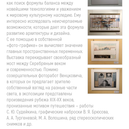
как поиск формулы баланса между
новейшими технологиями и уважением
к мировому культурному наследию. Ему
интересно исследовать неисчерпаемые
возможности, которые дает эта формула
развитию архитектуры и дизайна.
С ее помощью в собственной
«фото-графике»
он вычисляет значение
главных пространственных переменных.
Выставка перекидывает своеобразный
мост между Серебряным веком
и современностью. Помимо
созерцательных фоторабот Венцковича,
в которых он предлагает зрителю
собственный взгляд на разные части
света, в экспозиции представлены
произведения рубежа
XIX–XX
веков,
пронизанные мотивом путешествия — работы
С. Ю. Судейкина
, графические наброски
В. Я. Брюсова
,
А. А. Тургеневой
,
М. А. Волошина
, ряд стереоскопических
снимков и др.