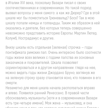
в Италии XVI века, поскольку Вазари писал о своих
соотечественниках и современниках. Но такой подход
вызвал вопросы у меня самого: а как же Дюрер? Где в этой
шкале мог бы поместиться Грюневальд? Босх? Так в мою
шкалу попали немцы и голландцы. Таким же образом в ней
оказались и деятели, без которых теперь совершенно
невозможно представить историю Европы: Мартин Лютер,
Колумб, Нострадамус и другие.
Внизу шкалы есть отдельная (зеленая) строчка — годы
понтификата римских пап. Очень интересно было соотнести
годы жизни всех великих с годами папства их основных
заказчиков и покровителей. Шкала позволяет
сориентироваться и в другом направлении: глядя на нее,
можно видеть годы жизни Джордано Бруно; взглянув же
на зеленую строку сразу становится ясно, кто повинен в его
смерти.
Незаметно для меня шкала начала расползаться вправо
и влево. Появился ранний Ренессанс. В правой части
обосновались музыканты (хотя и в современниках Вазари
есть
три-четыре
имени). Моя жена — музыковед, и она