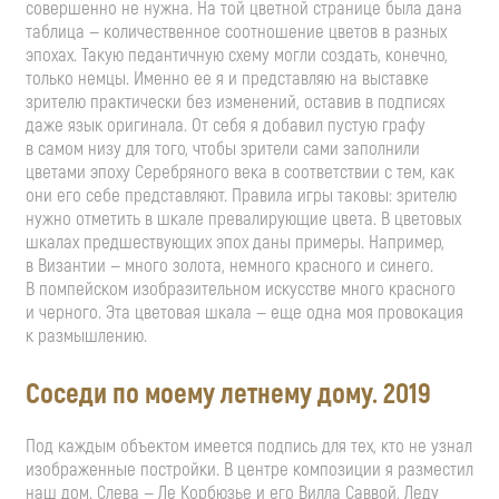
совершенно не нужна. На той цветной странице была дана
таблица — количественное соотношение цветов в разных
эпохах. Такую педантичную схему могли создать, конечно,
только немцы. Именно ее я и представляю на выставке
зрителю практически без изменений, оставив в подписях
даже язык оригинала. От себя я добавил пустую графу
в самом низу для того, чтобы зрители сами заполнили
цветами эпоху Серебряного века в соответствии с тем, как
они его себе представляют. Правила игры таковы: зрителю
нужно отметить в шкале превалирующие цвета. В цветовых
шкалах предшествующих эпох даны примеры. Например,
в Византии — много золота, немного красного и синего.
В помпейском изобразительном искусстве много красного
и черного. Эта цветовая шкала — еще одна моя провокация
к размышлению.
Соседи по моему летнему дому. 2019
Под каждым объектом имеется подпись для тех, кто не узнал
изображенные постройки. В центре композиции я разместил
наш дом. Слева — Ле Корбюзье и его Вилла Саввой, Леду