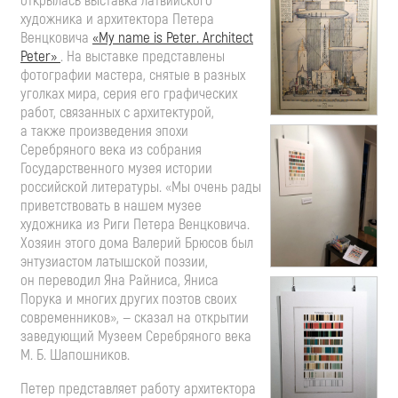
открылась выставка латвийского
художника и архитектора Петера
Венцковича
«My name is Peter. Architect
Peter»
. На выставке представлены
фотографии мастера, снятые в разных
уголках мира, серия его графических
работ, связанных с архитектурой,
а также произведения эпохи
Серебряного века из собрания
Государственного музея истории
российской литературы. «Мы очень рады
приветствовать в нашем музее
художника из Риги Петера Венцковича.
Хозяин этого дома Валерий Брюсов был
энтузиастом латышской поэзии,
он переводил Яна Райниса, Яниса
Порука и многих других поэтов своих
современников», — сказал на открытии
заведующий Музеем Серебряного века
М. Б. Шапошников
.
Петер представляет работу архитектора