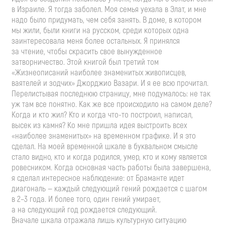
в Израиле. Я тогда заболел. Моя семья уехала в Элат, и мне
надо было придумать, чем себя занять. В доме, в котором
мы жили, были книги на русском, среди которых одна
заинтересовала меня более остальных. Я принялся
за чтение, чтобы скрасить свое вынужденное
затворничество. Этой книгой был третий том
«Жизнеописаний наиболее знаменитых живописцев,
ваятелей и зодчих» Джорджио Вазари. И я ее всю прочитал.
Перелистывая последнюю страницу, мне подумалось: не так
уж там все понятно. Как же все происходило на самом деле?
Когда и кто жил? Кто и когда
что-то
построил, написал,
высек из камня? Ко мне пришла идея выстроить всех
«наиболее знаменитых» на временном графике. И я это
сделал. На моей временной шкале в буквальном смысле
стало видно, кто и когда родился, умер, кто и кому является
ровесником. Когда основная часть работы была завершена,
я сделал интересное наблюдение: от Браманте идет
диагональ — каждый следующий гений рождается с шагом
в 2–3 года. И более того, один гений умирает,
а на следующий год рождается следующий.
Вначале шкала отражала лишь культурную ситуацию