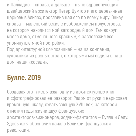
и Палладио — справа, а дальше — ныне здравствующий
швейцарский архитектор Петер Цумтор и его деревянная
церковь в Альпах, прославившая его по всему миру. Внизу
справа — маленький эскиз с изображением полуострова,
на котором находится мой загородный дом. Там вокруг
моего дома, отмеченного красным, я расположил все
упомянутые мной постройки.
Под архитектурной композицией — наша компания,
художники из разных стран, с которыми мы ездили в наш
дом, наши «соседи».
Булле. 2019
Создавая этот лист, я взял одну из архитектурных книг
и сфотографировал ее разворот. Рядом от руки я нарисовал
временную шкалу, охватывающую XVIII век, на которой
отметил годы жизни двух французских
архитекторов-визионеров
,
зодчих-фантастов
— Булле и Леду.
Здесь же я обозначил начало Великой французской
революции.