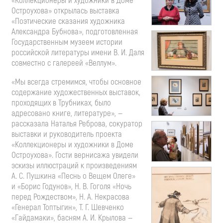
«Коллекционеры и художники в Доме
Остроухова» открылась выставка
«Поэтические сказания художника
Александра Бубнова», подготовленная
Государственным музеем истории
российской литературы имени
В. И. Даля
совместно с галереей «Веллум».
«Мы всегда стремимся, чтобы основное
содержание художественных выставок,
проходящих в Трубниках, было
адресовано книге, литературе», —
рассказала Наталья Реброва, сокуратор
выставки и руководитель проекта
«Коллекционеры и художники в Доме
Остроухова». Гости вернисажа увидели
эскизы иллюстраций к произведениям
А. С. Пушкина
«Песнь о Вещем Олеге»
и «Борис Годунов»,
Н. В. Гоголя
«Ночь
перед Рождеством»,
Н. А. Некрасова
«Генерал Топтыгин»,
Т. Г. Шевченко
«Гайдамаки», басням
А. И. Крылова
—