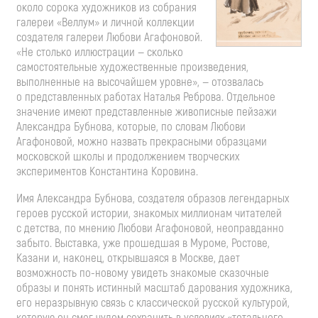
около сорока художников из собрания
галереи «Веллум» и личной коллекции
создателя галереи Любови Агафоновой.
«Не столько иллюстрации — сколько
самостоятельные художественные произведения,
выполненные на высочайшем уровне», — отозвалась
о представленных работах Наталья Реброва. Отдельное
значение имеют представленные живописные пейзажи
Александра Бубнова, которые, по словам Любови
Агафоновой, можно назвать прекрасными образцами
московской школы и продолжением творческих
экспериментов Константина Коровина.
Имя Александра Бубнова, создателя образов легендарных
героев русской истории, знакомых миллионам читателей
с детства, по мнению Любови Агафоновой, неоправданно
забыто. Выставка, уже прошедшая в Муроме, Ростове,
Казани и, наконец, открывшаяся в Москве, дает
возможность
по-новому
увидеть знакомые сказочные
образы и понять истинный масштаб дарования художника,
его неразрывную связь с классической русской культурой,
которую он смог чудом сохранить в условиях «тотального