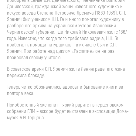
приобрел в семье В.И. Данилевского, племянника Виктории
Данилевской, гражданской жены известного художника и
искусствоведа Степана Петровича Яремича (1869-1939). С.П.
Яремич был учеником Н.Н. Ге и много помогал художнику в
разборе его архива на украинском хуторе Ивановский
Черниговской губернии, где Николай Николаевич жил с 1867
года. Известно, что когда того требовала задача, Н.Н. Ге
прибегал к помощи натурщиков – в их числе был и С.П.
Яремич. При работе над циклом «Распятие» он не раз
позировал своему учителю.
В советское время С.П. Яремич жил в Ленинграде, его жена
пережила блокаду.
Теперь четко обозначились адресат и бытование книги за
полтора века.
Приобретенный экспонат – яркий раритет в герценовском
собрании ГЛМ – вскоре будет выставлен в экспозиции Дома-
музея А.И. Герцена.