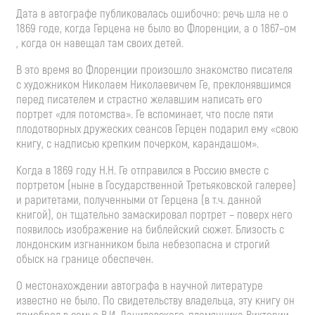
Дата в автографе публиковалась ошибочно: речь шла не о
1869 годе, когда Герцена не было во Флоренции, а о 1867–ом
, когда он навещал там своих детей.
В это время во Флоренции произошло знакомство писателя
с художником Николаем Николаевичем Ге, преклонявшимся
перед писателем и страстно желавшим написать его
портрет «для потомства». Ге вспоминает, что после пяти
плодотворных дружеских сеансов Герцен подарил ему «свою
книгу, с надписью крепким почерком, карандашом».
Когда в 1869 году Н.Н. Ге отправился в Россию вместе с
портретом (ныне в Государственной Третьяковской галерее)
и раритетами, полученными от Герцена (в т.ч. данной
книгой), он тщательно замаскировал портрет – поверх него
появилось изображение на библейский сюжет. Близость с
лондонским изгнанником была небезопасна и строгий
обыск на границе обеспечен.
О местонахождении автографа в научной литературе
известно не было. По свидетельству владельца, эту книгу он