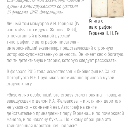
благодарности мой экземпляр «Былое и
думы» в знак дружеского сочувствия.
16 февраля. 1867. Флоренция».
Книга с
Личный том мемуаров А.И. Герцена (IV
автографом
часть «Былого и дум», Женева, 1866),
Герцена Н. Н. Ге
отпечатанный в Вольной русской
типографии, с автографом писателя –
интереснейший экземпляр, представляющий огромную
историко-художественную ценность. Он имеет свою богатую,
почти детективную историю, которую следует рассказать.
В феврале 2015 года искусствовед и библиофил из Санкт-
Петербурга И.Е. Прудников неожиданно принес в музей
старую книгу.
«Экземпляр особенный, это стразу стало понятно, – говорит
заведующая отделом И.А. Желвакова, – и хотя имя дарителя
не указано, – сомнений нет. Автограф на книге
действительно принадлежит перу Герцена… и по почерковой
манере, и по наклону букв…». Но к кому обращена эта
таинственная дарственная надпись?