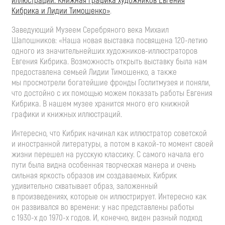
иллюстрации. Книжная графика художников Евгения
Кибрика и Лидии Тимошенко»
.
Заведующий Музеем Серебряного века Михаил
Шапошников: «Наша новая выставка посвящена
120-летию
одного из значительнейших
художников-иллюстраторов
Евгения Кибрика. Возможность открыть выставку была нам
предоставлена семьей Лидии Тимошенко, а также
мы просмотрели богатейшие фронды Гослитмузея и поняли,
что достойно с их помощью можем показать работы Евгения
Кибрика. В нашем музее хранится много его книжной
графики и книжных иллюстраций.
Интересно, что Кибрик начинал как иллюстратор советской
и иностранной литературы, а потом в
какой-то
момент своей
жизни перешел на русскую классику. С самого начала его
пути была видна особенная творческая манера и очень
сильная яркость образов им создаваемых. Кибрик
удивительно схватывает образ, заложенный
в произведениях, которые он иллюстрирует. Интересно как
он развивался во времени: у нас представлены работы
с
1930-х
до
1970-х
годов. И, конечно, виден разный подход