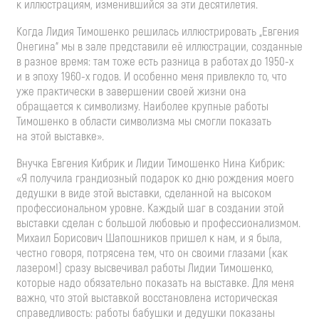
к иллюстрациям, изменившийся за эти десятилетия.
Когда Лидия Тимошенко решилась иллюстрировать „Евгения
Онегина“ мы в зале представили её иллюстрации, созданные
в разное время: там тоже есть разница в работах до
1950-х
и в эпоху
1960-х
годов. И особенно меня привлекло то, что
уже практически в завершении своей жизни она
обращается к символизму. Наиболее крупные работы
Тимошенко в области символизма мы смогли показать
на этой выставке».
Внучка Евгения Кибрик и Лидии Тимошенко Нина Кибрик:
«Я получила грандиозный подарок ко дню рождения моего
дедушки в виде этой выставки, сделанной на высоком
профессиональном уровне. Каждый шаг в создании этой
выставки сделан с большой любовью и профессионализмом.
Михаил Борисович Шапошников пришел к нам, и я была,
честно говоря, потрясена тем, что он своими глазами (как
лазером!) сразу высвечивал работы Лидии Тимошенко,
которые надо обязательно показать на выставке. Для меня
важно, что этой выставкой восстановлена историческая
справедливость: работы бабушки и дедушки показаны