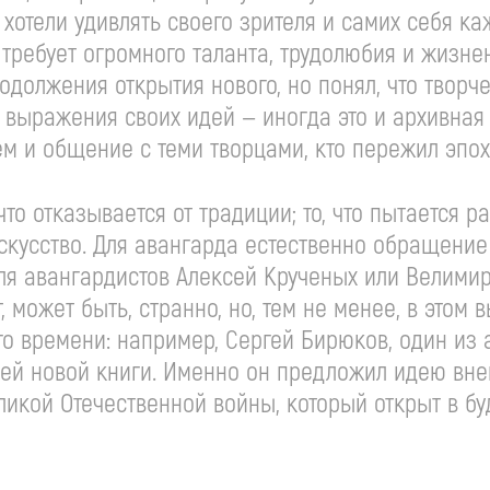
хотели удивлять своего зрителя и самих себя к
и требует огромного таланта, трудолюбия и жизне
одолжения открытия нового, но понял, что творче
 выражения своих идей — иногда это и архивная
ем и общение с теми творцами, кто пережил эпох
 что отказывается от традиции; то, что пытается
скусство. Для авангарда естественно обращени
 для авангардистов Алексей Крученых или Велими
 может быть, странно, но, тем не менее, в этом
его времени: например, Сергей Бирюков, один из 
оей новой книги. Именно он предложил идею вне
икой Отечественной войны, который открыт в буд