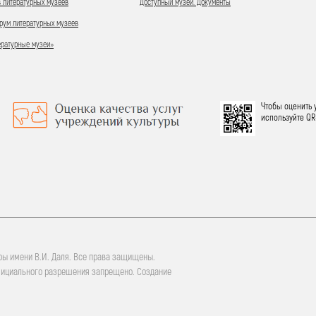
 литературных музеев
Доступный музей. Документы
ум литературных музеев
ературные музеи»
Чтобы оценить 
используйте QR
ры имени В.И. Даля. Все права защищены.
фициального разрешения запрещено. Создание