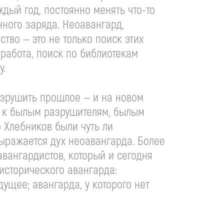
аждый год, постоянно менять
что-то
нного заряда. Неоавангард,
ство — это не только поиск этих
 работа, поиск по библиотекам
у.
 разрушить прошлое — и на новом
е к былым разрушителям, былым
р Хлебников были чуть ли
 выражается дух неоавангарда. Более
авангардистов, который и сегодня
исторического авангарда:
ущее; авангарда, у которого нет