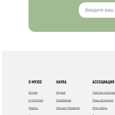
О МУЗЕЕ
НАУКА
АССОЦИАЦИЯ 
История
Издания
Членство в Ассоциа
In memoriam
Конференции
Планы Ассоциации
Проекты
Научные публикации
Итоги работы