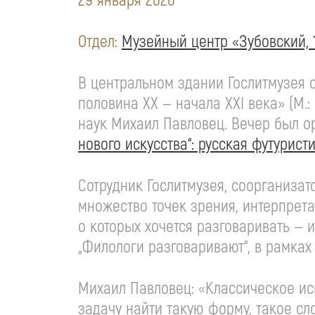
29 января 2026
Отдел:
Музейный центр «Зубовский, 
В центральном здании Гослитмузея 
половина XX — начала XXI века» (М.
наук Михаил Павловец. Вечер был о
нового искусства“: русская футурист
Сотрудник Гослитмузея, соорганизат
множество точек зрения, интерпрета
о которых хочется разговаривать — 
„Филологи разговаривают“, в рамках
Михаил Павловец: «Классическое ис
задачу найти такую форму, такое сл