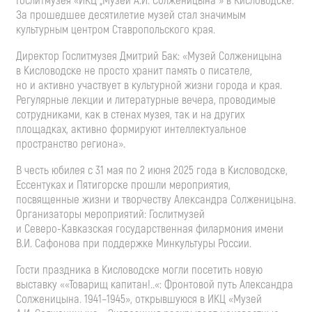
Гослитмузея «ИКЦ „Музей
А.И. Солженицына
“» в Кисловодске.
За прошедшее десятилетие музей стал значимым
культурным центром Ставропольского края.
Директор Гослитмузея Дмитрий Бак: «Музей Солженицына
в Кисловодске не просто хранит память о писателе,
но и активно участвует в культурной жизни города и края.
Регулярные лекции и литературные вечера, проводимые
сотрудниками, как в стенах музея, так и на других
площадках, активно формируют интеллектуальное
пространство региона».
В честь юбилея с 31 мая по 2 июня 2025 года в Кисловодске,
Ессентуках и Пятигорске прошли мероприятия,
посвященные жизни и творчеству Александра Солженицына.
Организаторы мероприятий: Гослитмузей
и
Северо-Кавказская
государственная филармония имени
В.И. Сафонова
при поддержке Минкультуры России.
Гости праздника в Кисловодске могли посетить новую
выставку ««Товарищ капитан!..«: Фронтовой путь Александра
Солженицына. 1941–1945», открывшуюся в ИКЦ «Музей