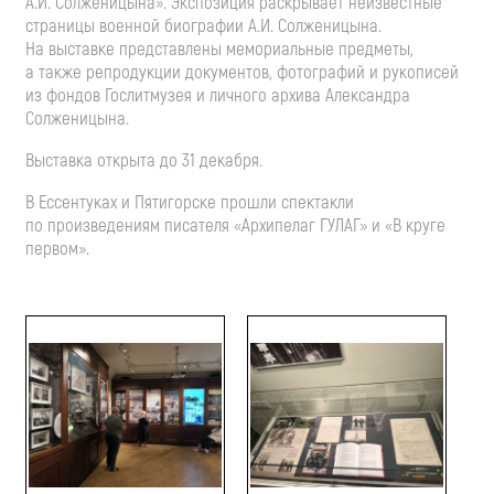
А.И. Солженицына
». Экспозиция раскрывает неизвестные
страницы военной биографии
А.И. Солженицына
.
На выставке представлены мемориальные предметы,
а также репродукции документов, фотографий и рукописей
из фондов Гослитмузея и личного архива Александра
Солженицына.
Выставка открыта до 31 декабря.
В Ессентуках и Пятигорске прошли спектакли
по произведениям писателя «Архипелаг ГУЛАГ» и «В круге
первом».