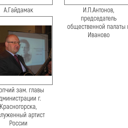
А.Гайдамак
И.П.Антонов,
рассказывает о
председатель
Смирнове
общественной палаты г
Иваново
Топчий зам. главы
дминистрации г.
Красногорска,
служенный артист
России