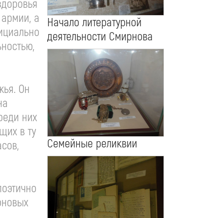
здоровья
 армии, а
Начало литературной
фициально
деятельности Смирнова
ьностью,
жья. Он
на
реди них
щих в ту
Семейные реликвии
асов,
поэтично
рновых
я