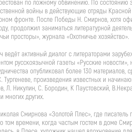
арестован по ложному обвинению. По состоянию 
ественной войны в действующие отряды Красной
рном фронте. После Победы Н. Смирнов, хотя о
году, продолжил заниматься литературной деятел
чьи просторы», журнала «Охотничье хозяйство».
ч ведёт активный диалог с литераторами зарубе
нтом русскоязычной газеты «Русские новости», 
рудничества опубликовал более 130 материалов, с
И.С. Тургеневе, произведения известных и начинаю
в, Л. Никулин, С. Бородин, К Паустовский, В.Некр
и многих других.
иколая Смирнова «Золотой Плес», где писатель 
 о том времени, когда частым гостем в доме Сми
здесь, в Плесе, художник нашел вдохновение дл