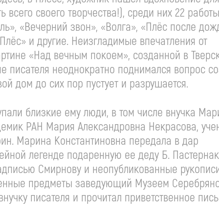
ь всего своего творчества!), среди них 22 работы
ль», «Вечерний звон», «Волга», «Плёс после дож
Плёс» и другие. Неизгладимые впечатления от
артине «Над вечным покоем», созданной в Тверс
ине писателя неоднократно поднимался вопрос с
й дом до сих пор пустует и разрушается.
упали близкие ему люди, в том числе внучка Мар
адемик РАН Мария Александровна Некрасова, уче
ин. Марина Константиновна передала в дар
мейной легенде подаренную ее деду Б. Пастернак
надписью Смирнову и неопубликованные рукопис
ценные предметы заведующий Музеем Серебряно
нучку писателя и прочитал приветственное пись