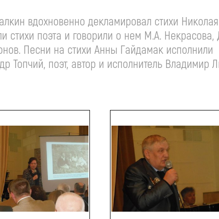
алкин вдохновенно декламировал стихи Николая
 стихи поэта и говорили о нем М.А. Некрасова, 
нтонов. Песни на стихи Анны Гайдамак исполнили
р Топчий, поэт, автор и исполнитель Владимир Л