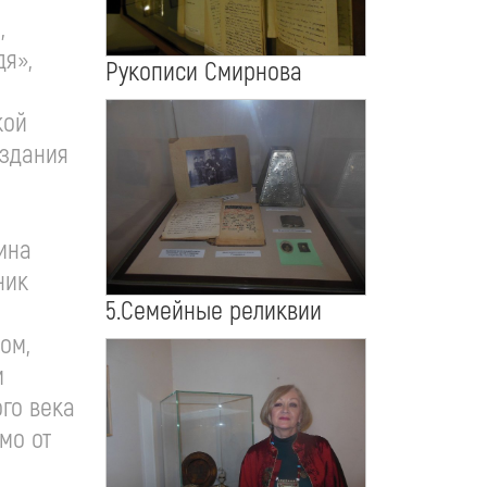
,
дя»,
Рукописи Смирнова
кой
оздания
ина
ник
5.Семейные реликвии
ом,
и
го века
мо от