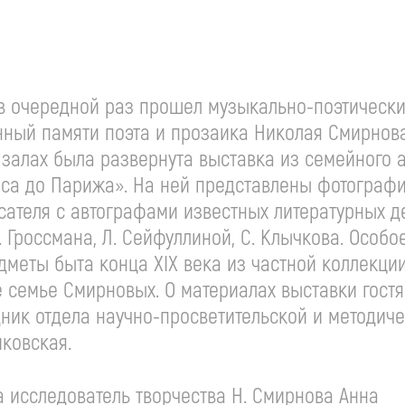
 в очередной раз прошел музыкально-поэтическ
нный памяти поэта и прозаика Николая Смирнова
 залах была развернута выставка из семейного 
лёса до Парижа». На ней представлены фотограф
исателя с автографами известных литературных д
 Гроссмана, Л. Сейфуллиной, С. Клычкова. Особо
меты быта конца XIX века из частной коллекци
 семье Смирновых. О материалах выставки гост
ник отдела научно-просветительской и методич
ковская.
а исследователь творчества Н. Смирнова Анна