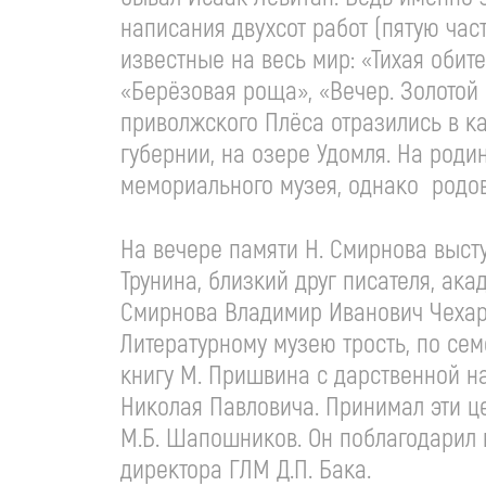
написания двухсот работ (пятую част
известные на весь мир: «Тихая обите
«Берёзовая роща», «Вечер. Золотой 
приволжского Плёса отразились в к
губернии, на озере Удомля. На род
мемориального музея, однако родово
На вечере памяти Н. Смирнова выст
Трунина, близкий друг писателя, ак
Смирнова Владимир Иванович Чехар
Литературному музею трость, по се
книгу М. Пришвина с дарственной 
Николая Павловича. Принимал эти 
М.Б. Шапошников. Он поблагодарил в
директора ГЛМ Д.П. Бака.