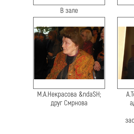
В зале
М.А.Некрасова &ndaSH;
А.
друг Смрнова
а
за