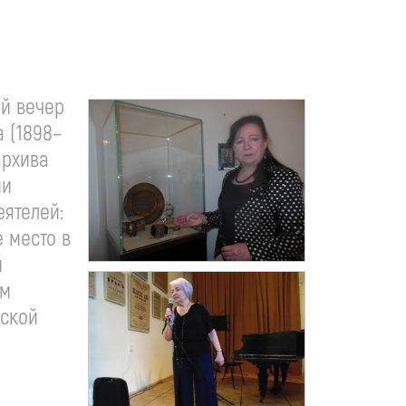
ий вечер
 (1898–
архива
ии
еятелей:
е место в
и
ям
еской