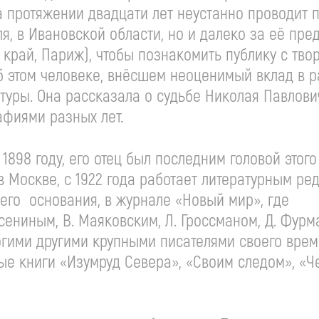
а протяжении двадцати лет неустанно проводит
ля, в Ивановской области, но и далеко за её пре
й край, Париж), чтобы познакомить публику с тво
об этом человеке, внёсшем неоценимый вклад в р
туры. Она рассказала о судьбе Николая Павлови
афиями разных лет.
898 году, его отец был последним головой этого
в Москве, с 1922 года работает литературным ре
я его основания, в журнале «Новый мир», где
Есениным, В. Маяковским, Л. Гроссманом, Д. Фур
огими другими крупными писателями своего врем
ые книги «Изумруд Севера», «Своим следом», «Ч