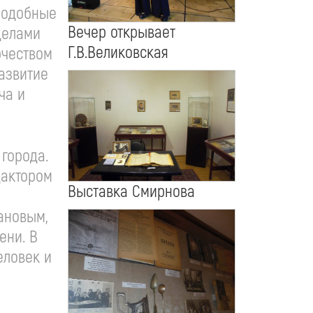
 подобные
Вечер открывает
делами
Г.В.Великовская
рчеством
азвитие
ча и
 города.
дактором
Выставка Смирнова
мановым,
ени. В
еловек и