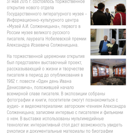
31 мая 2015 г. состоялось торжественное
открытие нового отдела
Государственного литературного музея –
Информационно-культурного центра
«Музей А.И. Солженицына», первого в
России музея великого русского
писателя, лауреата Нобелевской премии
Александра Исаевича Солженицына.
На торжественной церемонии открытия
был представлен выставочный проект,
рассказывающий о жизни и творчестве
писателя в период до опубликования в
1962 г. повести «Один день Ивана
Денисовича», положившей начало
всемирной славе писателя. В экспозиции собраны
фотографии и книги, посетители смогут познакомиться с
аудио- и видеоматериалами: авторским чтением Александра
Солженицына; записями интервью с писателем и фильмами
о нем. В выставке использованы мультимедийные
технологии: интерактивный стол даст возможность увидеть
рукописи и документальные материалы по биографии