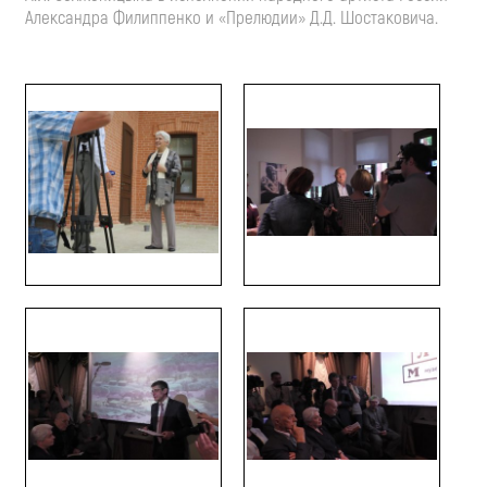
Александра Филиппенко и «Прелюдии» Д.Д. Шостаковича.