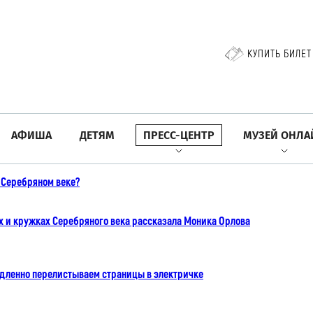
КУПИТЬ БИЛЕТ
АФИША
ДЕТЯМ
ПРЕСС-ЦЕНТР
МУЗЕЙ ОНЛА
в Серебряном веке?
х и кружках Серебряного века рассказала Моника Орлова
дленно перелистываем страницы в электричке