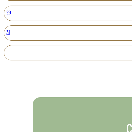
29
31
Вперед
С