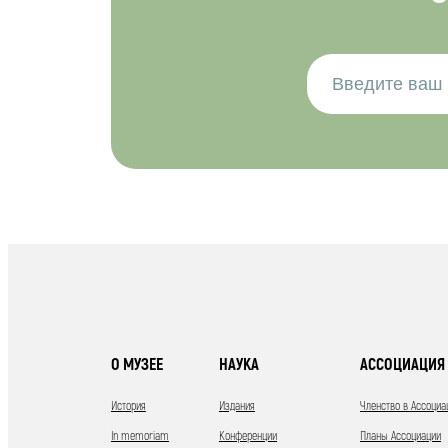
О МУЗЕЕ
НАУКА
АССОЦИАЦИЯ 
История
Издания
Членство в Ассоциа
In memoriam
Конференции
Планы Ассоциации