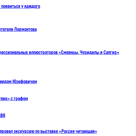
появиться у каждого
итатели Лермонтова
фессиональных иллюстраторов «Смеянцы, Чуридилы и Сапгир»
онидом Юзефовичем
ник» с графом
КВЯ
 провел экскурсию по выставке «Россия читающая»