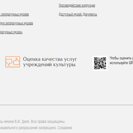
Противодействие коррупции
 литературных музеев
Доступный музей. Документы
ум литературных музеев
ературные музеи»
Чтобы оценить 
используйте QR
ры имени В.И. Даля. Все права защищены.
фициального разрешения запрещено. Создание