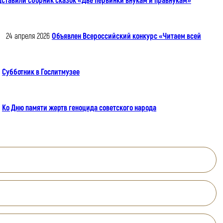
дставили сборник сказок «Две первинки внукам и правнукам»
24 апреля 2026
Объявлен Всероссийский конкурс «Читаем всей
Субботник в Гослитмузее
Ко Дню памяти жертв геноцида советского народа