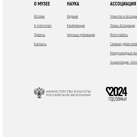
О МУЗЕЕ
НАУКА
АССОЦИАЦИЯ 
История
Издания
Членство в Ассоциа
In memoriam
Конференции
Планы Ассоциации
Проекты
Научные публикации
Итоги работы
Контакты
Семинар директоров
Международный фор
Энциклопедия «Лит