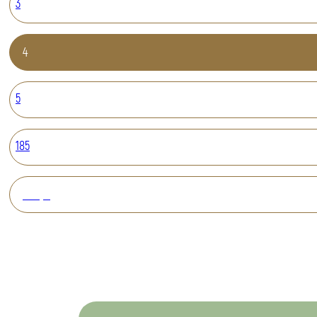
3
4
5
185
Вперед