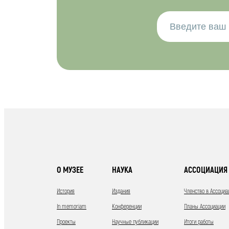
О МУЗЕЕ
НАУКА
АССОЦИАЦИЯ 
История
Издания
Членство в Ассоциа
In memoriam
Конференции
Планы Ассоциации
Проекты
Научные публикации
Итоги работы