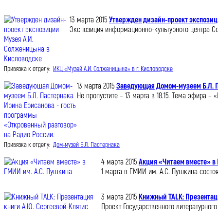
13 марта 2015
Утвержден дизайн-проект экспозиц
Экспозиция информационно-культурного центра С
Привязка к отделу:
ИКЦ «Музей А.И. Солженицына» в г. Кисловодске
13 марта 2015
Заведующая Домом-музеем Б.Л. П
Не пропустите – 13 марта в 18.15. Тема эфира –
Привязка к отделу:
Дом-музей Б.Л. Пастернака
4 марта 2015
Акция «Читаем вместе» в 
1 марта в ГМИИ им. А.С. Пушкина сост
3 марта 2015
Книжный TALK: Презентац
Проект Государственного литературног