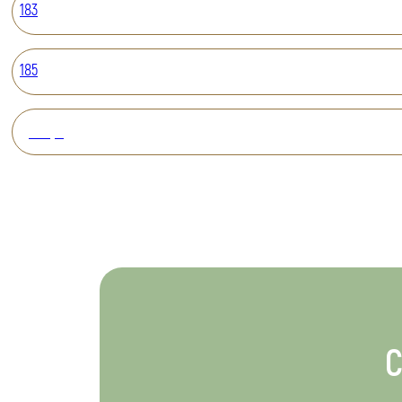
183
185
Вперед
С