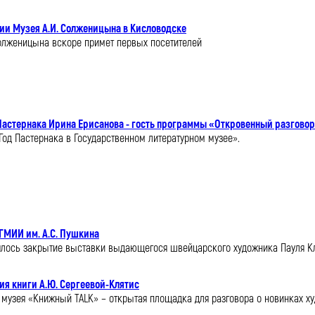
ии Музея А.И. Солженицына в Кисловодске
олженицына вскоре примет первых посетителей
астернака Ирина Ерисанова - гость программы «Откровенный разговор
 «Год Пастернака в Государственном литературном музее».
ГМИИ им. А.С. Пушкина
оялось закрытие выставки выдающегося швейцарского художника Пауля К
ия книги А.Ю. Сергеевой-Клятис
о музея «Книжный TALK» – открытая площадка для разговора о новинках х