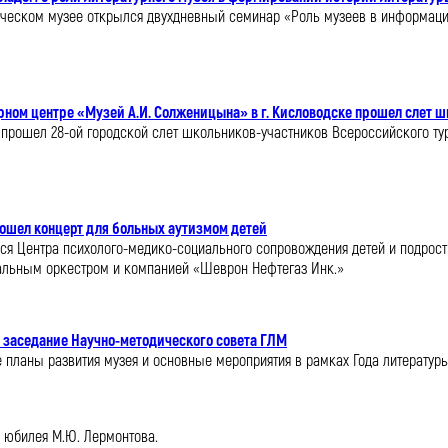
орическом музее открылся двухдневный семинар «Роль музеев в информац
ном центре «Музей А.И. Солженицына» в г. Кисловодске прошел слет 
ске прошел 28-ой городской слет школьников-участников Всероссийского т
рошел концерт для больных аутизмом детей
ся Центра психолого-медико-социального сопровождения детей и подрост
альным оркестром и компанией «Шеврон Нефтегаз Инк.»
 заседание Научно-методического совета ГЛМ
планы развития музея и основные мероприятия в рамках Года литературы
о юбилея М.Ю. Лермонтова.