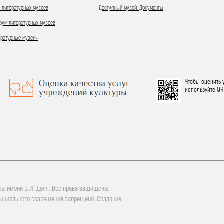
 литературных музеев
Доступный музей. Документы
ум литературных музеев
ературные музеи»
Чтобы оценить 
используйте QR
ры имени В.И. Даля. Все права защищены.
фициального разрешения запрещено. Создание