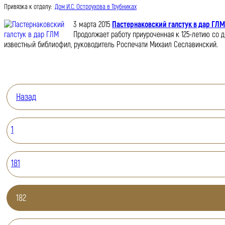
Привязка к отделу:
Дом И.С. Остроухова в Трубниках
3 марта 2015
Пастернаковский галстук в дар ГЛМ
Продолжает работу приуроченная к 125-летию со 
известный библиофил, руководитель Роспечати Михаил Сеславинский.
Назад
1
181
182