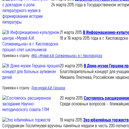
24 марта 2015 года в Государственном ист
21 марта 2015
В Информационно-культур
18 и 19 марта 2015 года в г. Кисловод
Привязка к отделу:
ИКЦ «Музей А.И. Солженицына» в г. Кисловодске
20 марта 2015
В Доме-музее Герцена п
Благотворительный концерт для учащих
Михаила Плетнева, Российским национ
Привязка к отделу:
Дом-музей А.И. Герцена
20 марта 2015
Состоялось расширенное
Среди основных вопросов – ближайшие 
19 марта 2015
Эхо юбилейных торжеств
Сотрудникам Гослитмузея вручены памятные медали в честь 200-летнег