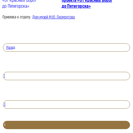
проекта «От Красных Ворот
до Пятигорска»
Привязка к отделу:
Дом-музей М.Ю. Лермонтова
Назад
1
3
4