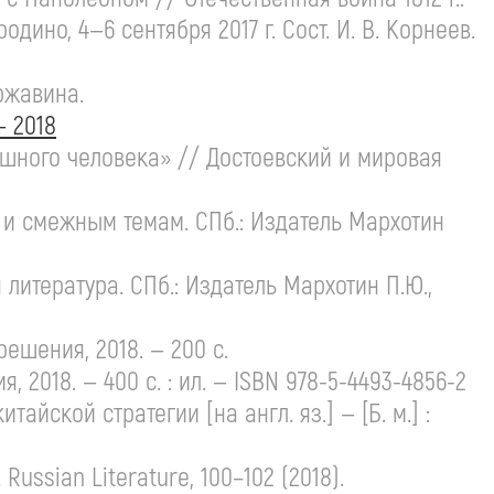
родино,
4—6 сентября
2017 г. Сост.
И. В. Корнеев
.
ержавина
.
— 2018
шного человека» // Достоевский и мировая
е и смежным темам. СПб.: Издатель Мархотин
 литература. СПб.: Издатель Мархотин П.Ю.,
ешения, 2018. — 200 с.
2018. — 400 с. : ил. — ISBN 978-5-
4493-4856-2
айской стратегии [на англ. яз.] — [Б. м.] :
Russian Literature, 100–102 (2018).