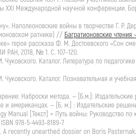
лы XXI Международной научной конференции. Бо
ену». Наполеоновские войны в творчестве
Г. Р. Д
атионовском ратнике) //
Багратионовские
чтения 
еке» героя рассказа
Ф. М. Достоевского
«Сон сме
 РАН, 2018, № 1. С. 107–120.
И. Чуковского
. Каталог. Литература по педагогик
И. Чуковского
. Каталог. Познавательная и учебная
ение: Наброски метода. — [Б.м.]: Издательские р
 американцах. — [Б. м.] : Издательские решения, 
y Manual [Текст] = Путь войны: Руководство по кит
 ISBN 978-5-
4493-8189-7
 A recently unearthed dossier on Boris Pasternak. 