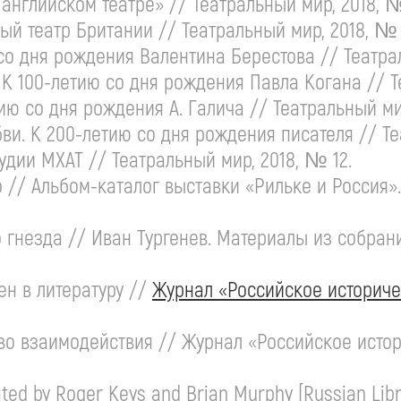
 английском театре» // Театральный мир, 2018, №
нный театр Британии // Театральный мир, 2018, № 
о дня рождения Валентина Берестова // Театрал
» К
100-летию
со дня рождения Павла Когана // Те
тию
со дня рождения А. Галича // Театральный ми
бви. К
200-летию
со дня рождения писателя // Те
удии
МХАТ // Театральный мир, 2018, № 12.
о //
Альбом-каталог
выставки «Рильке и Россия». 
гнезда // Иван Тургенев. Материалы из собрания
н в литературу //
Журнал «Российское историчес
во взаимодействия // Журнал «Российское истори
lated by Roger Keys and Brian Murphy [Russian Libr