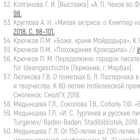
Колганова Г. И. [Выставка] «
А. П. Чехов
во Ф
98.
Круглова А. Н. «Милая актриса: о Книппер 
2018. С. 98–101.
Крючков П.М. «Боже, храни Мойдодыра». К
Крючков П.М. «Похождения Крокодила» //
Крючков
П. М. Переделкино
: городок писат
für Ideengeschichte (Германия, г. Марбах).
Лютикова Г.В. О пометках
Б. Л. Пастернака
в
и творчества. К
60-летию
Нобелевской преми
Смоленск: СмолГУ, 2018.
Медынцева Г.Л., Соколова Т.В., Соболь Т.Ю.
Медынцева Г.Л.
«И. С. Тургенев
и русские пис
Turgenev/
Baden-Baden
, Stadibibliotek, 2018.
Медынцева
Г. Л. От
150-летия
до
200-летия
.