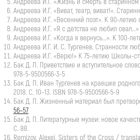
Андреева И.Г. «Жизнь и смерть в старинном
Андреева И.Г. «Виват, театр, виват!». Стари
Андреева И.Г. «Весенний поэт». К
90-летию
с
Андреева И.Г. «Я с детства не любил овал…
Андреева И.Г. «Когда я вернусь…». К
100-ле
Андреева И.Г.
И. С. Тургенев
. Странности лю
Андреева И.Г. «Верю!» К
75-летию
Школы-ст
Бак
Д. П. Приветствие
и вступительное слов
978-5-
9500566-3-5
Бак
Д. П. Иван
Тургенев на краешке родного 
2018. С. 10–13. ISBN 978-5-
9500566-5-9
Бак
Д. П. Жизненный
материал был претворе
56–57
Бак
Д. П. Литературные
музеи: новое качест
С. 88.
Remizov, Alexei. Sisters of the Cross / trans