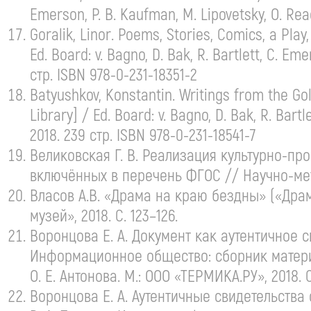
Emerson,
P. B. Kaufman
, M. Lipovetsky, O. Rea
Goralik, Linor. Poems, Stories, Comics, a Pla
Ed. Board:
v. Bagno,
D. Bak, R. Bartlett, C. Em
стр. ISBN 978-0-
231-18351-2
Batyushkov, Konstantin. Writings from the Go
Library] / Ed. Board:
v. Bagno,
D. Bak, R. Bartl
2018. 239 стр. ISBN 978-0-
231-18541-7
Великовская
Г. В. Реализация
культурно-про
включённых в перечень ФГОС //
Научно-ме
Власов А.В. «Драма на краю бездны» («Драма
музей», 2018. С. 123–126.
Воронцова
Е. А. Документ
как аутентичное с
Информационное общество: сборник мате
О. Е. Антонова
. М.:
ООО «ТЕРМИКА.РУ»
, 2018. 
Воронцова
Е. А. Аутентичные
свидетельства 