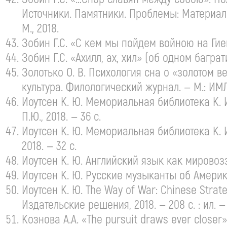
Источники. Памятники. Проблемы: Материа
М., 2018.
Зобин Г.С. «С кем мы пойдем войною на Ги
Зобин Г.С. «Ахилл, ах, хил» (об одном багр
Золотько
О. В. Психология
сна о «золотом в
культура. Филологический журнал. — М.: ИМЛИ
Иоутсен
К. Ю. Мемориальная
библиотека
К. 
П.Ю., 2018. — 36 с.
Иоутсен
К. Ю. Мемориальная
библиотека
К. 
2018. — 32 с.
Иоутсен
К. Ю. Английский
язык как мировоззр
Иоутсен
К. Ю. Русские
музыканты об Америке и
Иоутсен
К. Ю. The
Way of War: Chinese Strateg
Издательские решения, 2018. — 208 с. : ил. —
Кознова А.А. «The pursuit draws ever closer».