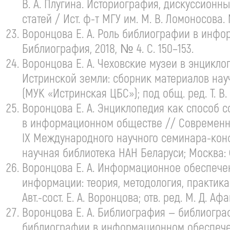
В. А. Плугина
. Историография, дискуссионные
статей / Ист.
ф-т
МГУ им.
М. В. Ломоносова
.
Воронцова
Е. А. Роль
библиографии в информ
Библиография, 2018, № 4. С. 150–153.
Воронцова
Е. А. Чеховские
музеи в энциклоп
Истринской земли: сборник материалов
нау
(МУК «Истринская ЦБС»); под общ. ред.
Т. В
Воронцова
Е. А. Энциклопедия
как способ с
в информационном обществе // Современны
IX Международного научного
семинара-кон
научная библиотека НАН Беларуси; Москва: Ф
Воронцова
Е. А. Информационное
обеспечен
информации: теория, методология, практик
Авт.-сост.
Е. А. Воронцова
; отв. ред.
М. Д. Аф
Воронцова
Е. А. Библиография
— библиограф
библиографии в информационном обеспечени