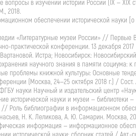
 вопросы в изучении истории России (IX — XIX сто
 М., 2018.
ационном обеспечении исторической науки [о к
едии «Литературные музеи России» // Первые В
чно-практической
конференции. 13 декабря 2017 
. Вартановой
. Истра; Новосибирск: Новосибирский и
охранения научного знания в памяти социума: к
е проблемы книжной культуры: Основные тенде
ференции
(Москва,
24—25 октября
2018 г.) / Сост.
ГБУ науки Научный и издательский центр «Наука» 
ие исторической науки и музеи — библиотеки —
а // Роль библиографии в информационном обесп
анасьев
,
Н. К. Леликова
,
А. Ю. Самарин
. Москва, 20
ическая информация — информационное обеспе
и исторической науки: сборник статей / Авт.-с