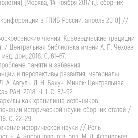
летия) (Москва, 14 ноября 2017 г.): сборник
онференции в ГПИБ России, апрель 2018] //
оскресенские чтения. Краеведческие традиции
г. / Центральная библиотека имени
А. П. Чехова
зд. дом, 2018. С. 61–67.
 проблеме памяти и забвения
нции и перспективы развития: материалы
Л. А. Авгуль
,
Д. Н. Бакун
. Минск: Центральная
РАН, 2018. Ч. 1. С. 87–92.
 архивы как хранилища источников
ечении исторической науки: сборник статей /
18. С. 22–29.
чение исторической науки // Роль
ост.
Е. А. Воронцова
; отв. ред.
М. Д. Афанасьев
,