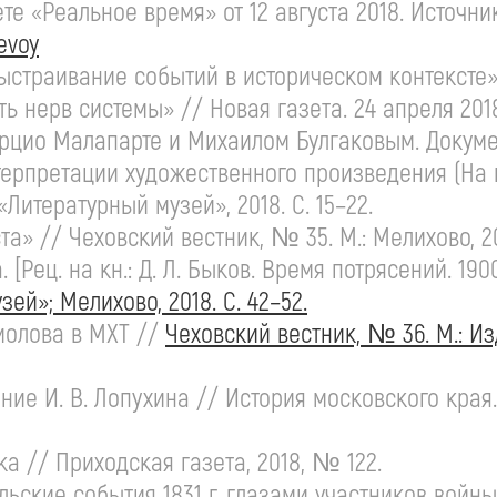
ете
«Реальное время» от 12 августа 2018. Источни
evoy
 выстраивание событий в историческом контексте
ть нерв системы» // Новая газета. 24 апреля 201
цио Малапарте и Михаилом Булгаковым. Докумен
нтерпретации художественного произведения (Н
Литературный музей», 2018. С. 15–22.
а» // Чеховский вестник, № 35. М.: Мелихово, 20
 [Рец. на кн.:
Д. Л. Быков
. Время потрясений.
190
ей»; Мелихово, 2018. С. 42–52.
омолова в МХТ //
Чеховский вестник, № 36. М.:
Из
ение
И. В. Лопухина
// История московского края
а // Приходская газета, 2018, № 122.
ьские события 1831 г. глазами участников войны 