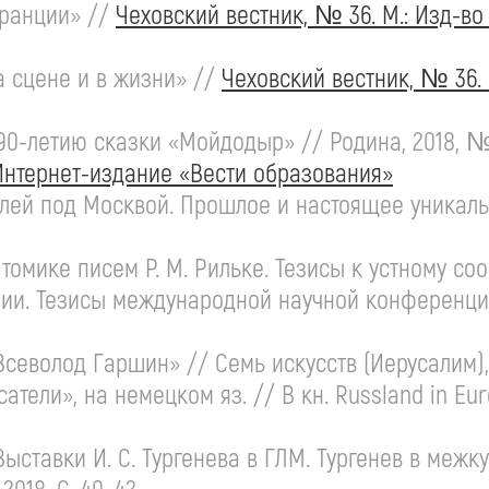
ранции» //
Чеховский вестник, № 36. М.:
Изд-во
на сцене и в жизни» //
Чеховский вестник, № 36. 
90-летию
сказки «Мойдодыр» // Родина, 2018, №
Интернет-издание
«Вести образования»
елей под Москвой. Прошлое и настоящее уникальн
 томике писем
Р. М. Рильке
. Тезисы к устному с
и. Тезисы международной научной конференции 
 «Всеволод Гаршин» // Семь искусств (Иерусалим),
атели», на немецком яз. // В кн. Russland in Euro
 Выставки
И. С. Тургенева
в ГЛМ. Тургенев в межк