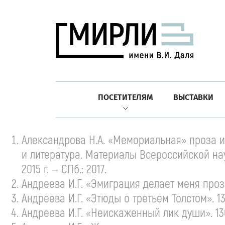
ПОСЕТИТЕЛЯМ
ВЫСТАВКИ
Александрова Н.А. «Мемориальная» проза и
и литература. Материалы Всероссийской на
2015 г. — СПб.: 2017.
Андреева И.Г. «Эмиграция делает меня проз
Андреева И.Г. «Этюды о третьем Толстом». 
Андреева И.Г. «Неискаженный лик души». 1