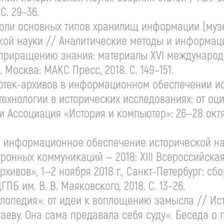
 С. 29–36.
оли основных типов хранилищ информации (музе
ой науки // Аналитические методы и информаци
 приращению знания: материалы XVI междунаро
. Москва: МАКС Пресс, 2018. С. 149–151.
отек-архивов
в информационном обеспечении ист
ехнологии в исторических исследованиях: от о
 Ассоциация «История и компьютер»:
26—28 окт
 информационное обеспечение исторической нау
ронных коммуникаций — 2018: XIII Всероссийска
архивов»,
1—2 ноября
2018 г.,
Санкт-Петербург
: сб
ЦГПБ им.
В. В. Маяковского
, 2018. С. 13–26.
лопедия»: от идеи к воплощению замысла // Ист
еву. Она сама предавала себя суду». Беседа о п