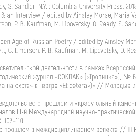
dy, S. Sandler. N.Y. : Columbia University Press, 201
y, & an Interview / edited by Ainsley Morse, Maria 
erson,
P. B. Kaufman
, M. Lipovetsky, O. Ready, S. San
lden Age of Russian Poetry / edited by Ainsley Mo
ett, C. Emerson,
P. B. Kaufman
, M. Lipovetsky, O. Re
светительской
деятельности в рамках Всеросси
тодический
журнал «СОКПАК» («Тропинка»), № 6 (71
 на охоте» в Театре «Et cetera»)» // Молодые и
видетельство о прошлом и «краеугольный камень
риалов
III-й
Международной
научно-практической
С. 103–110.
о прошлом в междисциплинарном аспекте // III