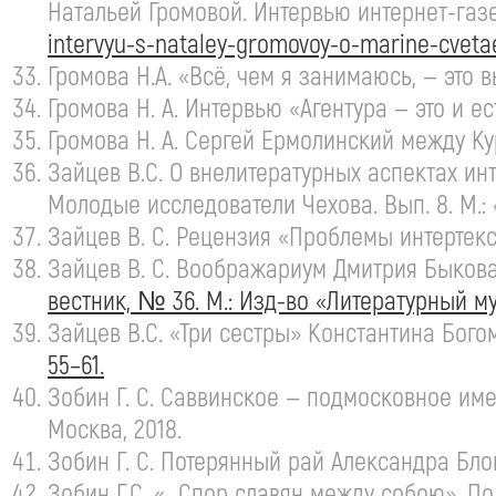
Натальей Громовой. Интервью
интернет-газ
intervyu-s-nataley-gromovoy-
o-marine-cveta
Громова Н.А. «Всё, чем я занимаюсь, — это
Громова
Н. А. Интервью
«Агентура — это и ес
Громова
Н. А. Сергей
Ермолинский между Кур
Зайцев В.С. О внелитературных аспектах и
Молодые исследователи Чехова. Вып. 8. М.: «
Зайцев
В. С. Рецензия
«Проблемы интертекст
Зайцев
В. С. Воображариум
Дмитрия Быкова.
вестник, № 36. М.:
Изд-во
«Литературный муз
Зайцев В.С. «Три сестры» Константина Бог
55–61.
Зобин
Г. С. Саввинское
— подмосковное им
Москва, 2018.
Зобин
Г. С. Потерянный
рай Александра Блок
Зобин Г.С. «…Спор славян между собою». Пол