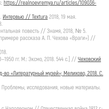
к:
https://realnoevremya.ru/articles/109036-
».
Интервью // Textura
2018, 19 мая.
8.
тальная повесть // Знамя, 2018, № 5.
а примере рассказа
А. П. Чехова
«Враги») //
18.
0—1950 гг.
М.: Эксмо, 2018. 544 с.] //
Чеховский
д-во
«Литературный музей»; Мелихово, 2018. С.
. Проблемы, исследования, новые материалы.
с Наполеоном // Отечественная война 1812 г.: