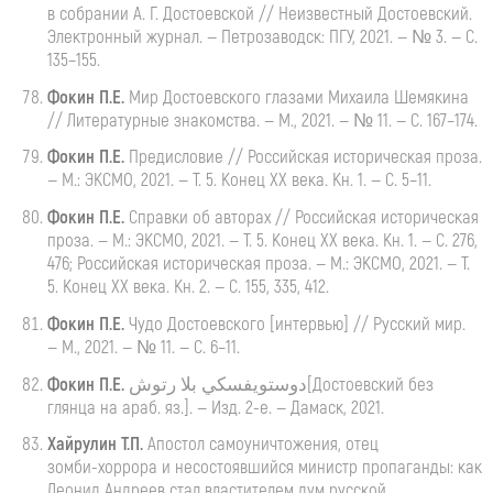
в собрании
А. Г. Достоевской
// Неизвестный Достоевский.
Электронный журнал. — Петрозаводск: ПГУ, 2021. — № 3. — С.
135–155.
Фокин
П.Е.
Мир
Достоевского глазами Михаила Шемякина
// Литературные знакомства. — М., 2021. — № 11. — С. 167–174.
Фокин
П.Е.
Предисловие
// Российская историческая проза.
— М.: ЭКСМО, 2021. — Т. 5. Конец ХХ века. Кн. 1. — С. 5–11.
Фокин
П.Е.
Справки
об авторах // Российская историческая
проза. — М.: ЭКСМО, 2021. — Т. 5. Конец ХХ века. Кн. 1. — С. 276,
476; Российская историческая проза. — М.: ЭКСМО, 2021. — Т.
5. Конец ХХ века. Кн. 2. — С. 155, 335, 412.
Фокин
П.Е.
Чудо
Достоевского [интервью] // Русский мир.
— М., 2021. — № 11. — С. 6–11.
Фокин П.Е.
دوستويفسكي بلا رتوش[Достоевский без
глянца на араб. яз.]. — Изд.
2-е
. — Дамаск, 2021.
Хайрулин
Т.П.
Апостол
самоуничтожения, отец
зомби-хоррора
и несостоявшийся министр пропаганды: как
Леонид Андреев стал властителем дум русской