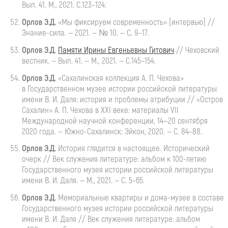
Вып. 41. М., 2021. С.123–124.
Орлов Э.Д.
«Мы фиксируем современность» [интервью] //
Знание-сила
. — 2021. — № 10. — С. 9–17.
Орлов
Э.Д.
Памяти
Ирины Евгеньевны Гитович
// Чеховский
вестник. — Вып. 41. — М., 2021. — С.145–154.
Орлов Э.Д.
«Сахалинская коллекция
А. П. Чехова
»
в Государственном музее истории российской литературы
имени
В. И. Даля
: история и проблемы атрибуции // «Остров
Сахалин»
А. П. Чехова
в XXI веке: материалы VII
Международной научной конференции,
14—20 сентября
2020 года. —
Южно-Сахалинск
: Эйкон, 2020. — С. 84–88.
Орлов
Э.Д.
История
глядится в настоящее. Исторический
очерк // Век служения литературе: альбом к
100-летию
Государственного музея истории российской литературы
имени
В. И. Даля
. — М., 2021. — С. 5–65.
Орлов
Э.Д.
Мемориальные
квартиры и
дома-музее
в составе
Государственного музея истории российской литературы
имени
В. И. Даля
// Век служения литературе: альбом