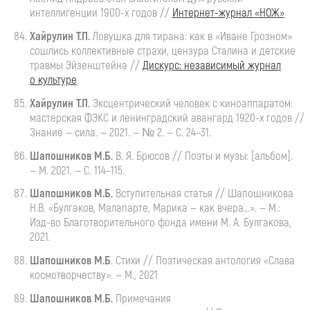
интеллигенции
1900-х
годов //
Интернет-журнал
«НОЖ»
Хайрулин
Т.П.
Ловушка
для тирана: как в «Иване Грозном»
сошлись коллективные страхи, цензура Сталина и детские
травмы Эйзенштейна //
Дискурс: независимый журнал
о культуре
Хайрулин
Т.П.
Эксцентрический
человек с киноаппаратом:
мастерская ФЭКС и ленинградский авангард
1920-х
годов //
Знание — сила. — 2021. — № 2. — С. 24–31.
Шапошников М.Б.
В. Я. Брюсов
// Поэты и музы: [альбом].
— М. 2021. — С. 114–115.
Шапошников
М.Б.
Вступительная
статья // Шапошникова
Н.В. «Булгаков, Малапарте, Марика — как вчера…». — М.:
Изд-во
Благотворительного фонда имени
М. А. Булгакова
,
2021.
Шапошников
М.Б
. Стихи
// Поэтическая антология «Слава
космотворчеству». — М., 2021
Шапошников
М.Б.
Примечания