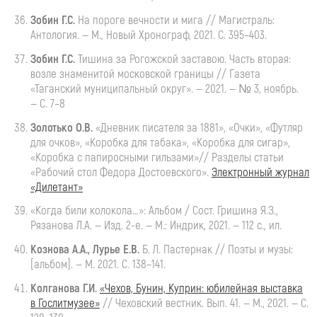
Зобин
Г.С.
На
пороге вечности и мига // Магистраль:
Антология. — М., Новый Хронограф, 2021. С. 395–403.
Зобин
Г.С.
Тишина
за Рогожской заставою. Часть вторая:
возле знаменитой московской границы // Газета
«Таганский муниципальный округ». — 2021. — № 3, ноябрь.
— С. 7–8
Золотько О.В.
«Дневник писателя за 1881», «Очки», «Футляр
для очков», «Коробка для табака», «Коробка для сигар»,
«Коробка с папиросными гильзами»// Разделы статьи
«Рабочий стол Федора Достоевского».
Электронный журнал
«Дилетант»
«Когда били колокола…»: Альбом / Сост. Гришина Я.З.,
Рязанова Л.А. — Изд.
2-е
. — М.: Индрик, 2021. — 112 с., ил.
Кознова А.А., Лурье Е.В.
Б. Л. Пастернак
// Поэты и музы:
[альбом]. — М. 2021. С. 138–141.
Колганова Г.И.
«Чехов, Бунин, Куприн: юбилейная выставка
в Гослитмузее»
// Чеховский вестник. Вып. 41. — М., 2021. — С.