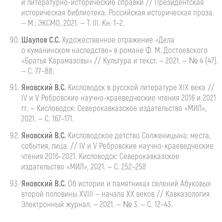
и
литературно-исторические
справки // Президентская
историческая библиотека. Российская историческая проза.
— М.: ЭКСМО, 2021. — Т. III. Кн. 1–2.
Шаулов
С.С.
Художественное
отражение «Дела
о куманинском наследстве» в романе
Ф. М. Достоевского
«Братья Карамазовы» // Культура и текст. — 2021. — № 4 (47).
— С. 77–88.
Яновский
В.С.
Кисловодск
в русской литературе XIX века //
IV и V Ребровские
научно-краеведческие
чтения 2016 и 2021
гг. — Кисловодск: Северокавказское издательство «МИЛ»,
2021. — С. 167–171.
Яновский
В.С.
Кисловодское
детство Солженицына: места,
события, лица. // IV и V Ребровские
научно-краеведческие
чтения 2016–2021. Кисловодск: Северокавказское
издательство «МИЛ», 2021. — С. 252–258
Яновский
В.С.
Об
истории и памятниках селений Абуковых
второй половины XVIII — начала ХХ веков // Кавказология.
Электронный журнал. — 2021. — № 3. — С. 12–43.