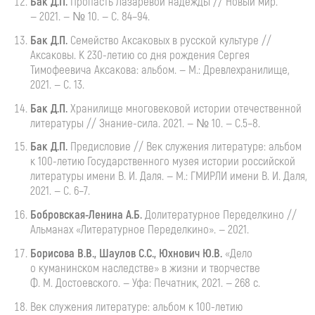
Бак
Д.П.
Пропасть
Лазаревой надежды // Новый мир.
— 2021. — № 10. — С. 84–94.
Бак
Д.П.
Семейство
Аксаковых в русской культуре //
Аксаковы. К
230-летию
со дня рождения Сергея
Тимофеевича Аксакова: альбом. — М.: Древлехранилище,
2021. — С. 13.
Бак
Д.П.
Хранилище
многовековой истории отечественной
литературы //
Знание-сила
. 2021. — № 10. — С.5–8.
Бак
Д.П.
Предисловие
// Век служения литературе: альбом
к
100-летию
Государственного музея истории российской
литературы имени
В. И. Даля
. — М.: ГМИРЛИ имени
В. И. Даля
,
2021. — С. 6–7.
Бобровская-Ленина
А.Б.
Долитературное
Переделкино //
Альманах «Литературное Переделкино». — 2021.
Борисова В.В., Шаулов С.С., Юхнович Ю.В.
«Дело
о куманинском наследстве» в жизни и творчестве
Ф. М. Достоевского
. — Уфа: Печатник, 2021. — 268 с.
Век служения литературе: альбом к
100-летию