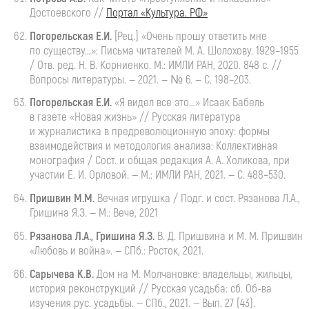
Достоевского //
Портал «Культура. РФ»
Погорельская Е.И.
[Рец.] «Очень прошу ответить мне
по существу…»: Письма читателей
М. А. Шолохову
. 1929–1955
/ Отв. ред.
Н. В. Корниенко
. М.: ИМЛИ РАН, 2020. 848 с. //
Вопросы литературы. — 2021. — № 6. — С. 198–203.
Погорельская Е.И.
«Я видел все это…» Исаак Бабель
в газете «Новая жизнь» // Русская литература
и журналистика в предреволюционную эпоху: формы
взаимодействия и методология анализа: Коллективная
монография / Сост. и общая редакция
А. А. Холикова
, при
участии
Е. И. Орловой
. — М.: ИМЛИ РАН, 2021. — С. 488–530.
Пришвин
М.М.
Вечная
игрушка / Подг. и сост. Рязанова Л.А.,
Гришина Я.З. — М.: Вече, 2021
Рязанова Л.А., Гришина Я.З.
В. Д. Пришвина
и
М. М. Пришвин
«Любовь и война». — СПб.: Росток, 2021.
Сарычева
К.В.
Дом
на М. Молчановке: владельцы, жильцы,
история реконструкций // Русская усадьба: сб.
Об-ва
изучения рус. усадьбы. — СПб., 2021. — Вып. 27 (43).