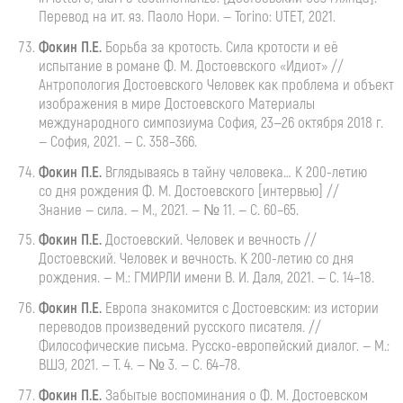
Перевод на ит. яз. Паоло Нори. — Torino: UTET, 2021.
Фокин
П.Е.
Борьба
за кротость. Сила кротости и её
испытание в романе
Ф. М. Достоевского
«Идиот» //
Антропология Достоевского Человек как проблема и объект
изображения в мире Достоевского Материалы
международного симпозиума София,
23—26 октября
2018 г.
— София, 2021. — С. 358–366.
Фокин
П.Е.
Вглядываясь
в тайну человека… К
200-летию
со дня рождения
Ф. М. Достоевского
[интервью] //
Знание — сила. — М., 2021. — № 11. — С. 60–65.
Фокин
П.Е.
Достоевский
. Человек и вечность //
Достоевский. Человек и вечность. К
200-летию
со дня
рождения. — М.: ГМИРЛИ имени
В. И. Даля
, 2021. — С. 14–18.
Фокин
П.Е.
Европа
знакомится с Достоевским: из истории
переводов произведений русского писателя. //
Философические письма.
Русско-европейский
диалог. — М.:
ВШЭ, 2021. — Т. 4. — № 3. — С. 64–78.
Фокин
П.Е.
Забытые
воспоминания о
Ф. М. Достоевском