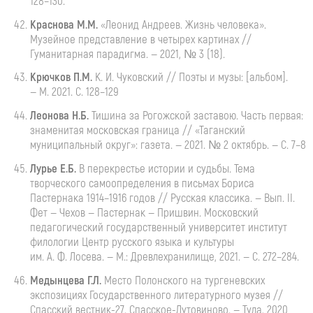
128–130.
Краснова М.М.
«Леонид Андреев. Жизнь человека».
Музейное представление в четырех картинах //
Гуманитарная парадигма. — 2021, № 3 (18).
Крючков П.М.
К. И. Чуковский
// Поэты и музы: [альбом].
— М. 2021. С. 128–129
Леонова
Н.Б.
Тишина
за Рогожской заставою. Часть первая:
знаменитая московская граница // «Таганский
муниципальный округ»: газета. — 2021. № 2 октябрь. — С. 7–8
Лурье Е.Б.
В перекрестье истории и судьбы. Тема
творческого самоопределения в письмах Бориса
Пастернака 1914–1916 годов // Русская классика. — Вып. II.
Фет — Чехов — Пастернак — Пришвин. Московский
педагогический государственный университет институт
филологии Центр русского языка и культуры
им.
А. Ф. Лосева
. — М.: Древлехранилище, 2021. — С. 272–284.
Медынцева
Г.Л.
Место
Полонского на тургеневских
экспозициях Государственного литературного музея //
Спасский
вестник-27
.
Спасское-Лутовиново
. — Тула, 2020