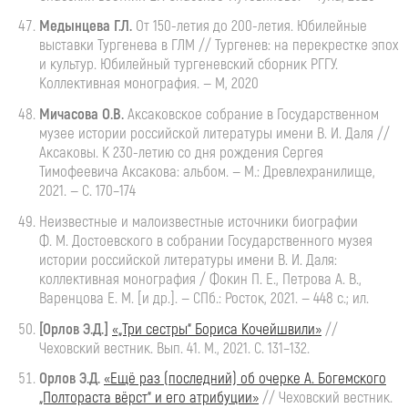
Медынцева
Г.Л.
От
150-летия
до
200-летия
. Юбилейные
выставки Тургенева в ГЛМ // Тургенев: на перекрестке эпох
и культур. Юбилейный тургеневский сборник РГГУ.
Коллективная монография. — М, 2020
Мичасова
О.В.
Аксаковское
собрание в Государственном
музее истории российской литературы имени
В. И. Даля
//
Аксаковы. К
230-летию
со дня рождения Сергея
Тимофеевича Аксакова: альбом. — М.: Древлехранилище,
2021. — С. 170–174
Неизвестные и малоизвестные источники биографии
Ф. М. Достоевского
в собрании Государственного музея
истории российской литературы имени
В. И. Даля
:
коллективная монография / Фокин П. Е., Петрова А. В.,
Варенцова Е. М. [и др.]. — СПб.: Росток, 2021. — 448 с.; ил.
[Орлов Э.Д.]
«„Три сестры“ Бориса Кочейшвили»
//
Чеховский вестник. Вып. 41. М., 2021. С. 131–132.
Орлов Э.Д.
«Ещё раз (последний) об очерке А. Богемского
„Полтораста вёрст“ и его атрибуции»
// Чеховский вестник.