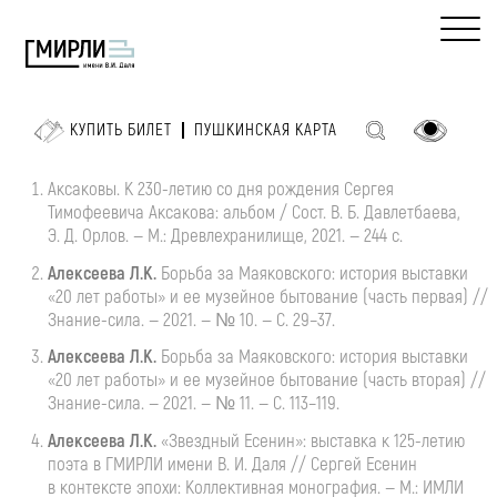
КУПИТЬ БИЛЕТ
ПУШКИНСКАЯ КАРТА
Аксаковы. К
230-летию
со дня рождения Сергея
Тимофеевича Аксакова: альбом / Сост.
В. Б. Давлетбаева
,
Э. Д. Орлов
. — М.: Древлехранилище, 2021. — 244 c.
Алексеева
Л.К.
Борьба
за Маяковского: история выставки
«20 лет работы» и ее музейное бытование (часть первая) //
Знание-сила
. — 2021. — № 10. — С. 29–37.
Алексеева
Л.К.
Борьба
за Маяковского: история выставки
«20 лет работы» и ее музейное бытование (часть вторая) //
Знание-сила
. — 2021. — № 11. — С. 113–119.
Алексеева Л.К.
«Звездный Есенин»: выставка к
125-летию
поэта в ГМИРЛИ имени
В. И. Даля
// Сергей Есенин
в контексте эпохи: Коллективная монография. — М.: ИМЛИ