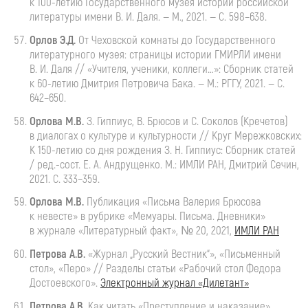
к
100-летию
Государственного музея истории российской
литературы имени
В. И. Даля
. — М., 2021. — С. 598–638.
Орлов
Э.Д.
От
Чеховской комнаты до Государственного
литературного музея: страницы истории ГМИРЛИ имени
В. И. Даля
// «Учителя, ученики, коллеги…»: Сборник статей
к
60-летию
Дмитрия Петровича Бака. — М.: РГГУ, 2021. — С.
642–650.
Орлова М.
В.
З. Гиппиус
, В. Брюсов и С. Соколов (Кречетов)
в диалогах о культуре и культурности // Круг Мережковских:
К
150-летию
со дня рождения
З. Н. Гиппиус
: Сборник статей
/ ред.-сост.
Е. А. Андрущенко
. М.: ИМЛИ РАН, Дмитрий Сечин,
2021. С. 333–359.
Орлова
М.В.
Публикация
«Письма Валерия Брюсова
к невесте» в рубрике «Мемуары. Письма. Дневники»
в журнале «Литературный факт», № 20, 2021,
ИМЛИ РАН
Петрова А.В.
«Журнал „Русский Вестник“», «Письменный
стол», «Перо» // Разделы статьи «Рабочий стол Федора
Достоевского».
Электронный журнал «Дилетант»
Петрова
А.В.
Как
читать «Преступление и наказание»