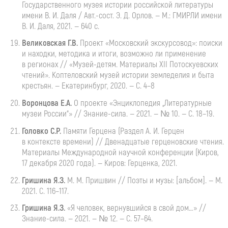
Государственного музея истории российской литературы
имени
В. И. Даля
/ Авт.-сост.
Э. Д. Орлов
. — М.: ГМИРЛИ имени
В. И. Даля
, 2021. — 640 с.
Великовская
Г.В.
Проект
«Московский экскурсовод»: поиски
и находки, методика и итоги, возможно ли применение
в регионах //
«Музей-детям
. Материалы XII Потоскуевских
чтений». Коптеловский музей истории земледелия и быта
крестьян. — Екатеринбург, 2020. — С. 4–8
Воронцова Е.А.
О проекте «Энциклопедия „Литературные
музеи России“» //
Знание-сила
. — 2021. — № 10. — С. 18–19.
Головко
С.Р.
Памяти
Герцена (Раздел
А. И. Герцен
в контексте времени) // Двенадцатые герценовские чтения.
Материалы Международной научной конференции (Киров,
17 декабря 2020 года). — Киров: Герценка, 2021.
Гришина Я.З.
М. М. Пришвин
// Поэты и музы: [альбом]. — М.
2021. С. 116–117.
Гришина Я.З.
«Я человек, вернувшийся в свой дом…» //
Знание-сила
. — 2021. — № 12. — С. 57–64.