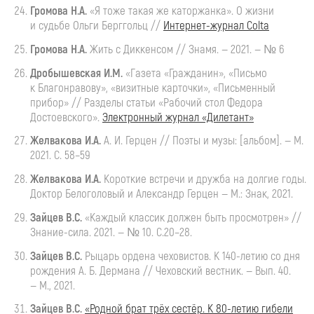
Громова Н.А.
«Я тоже такая же каторжанка». О жизни
и судьбе Ольги Берггольц //
Интернет-журнал
Colta
Громова
Н.А.
Жить
с Диккенсом // Знамя. — 2021. — № 6
Дробышевская И.М.
«Газета «Гражданин», «Письмо
к Благонравову», «визитные карточки», «Письменный
прибор» // Разделы статьи «Рабочий стол Федора
Достоевского».
Электронный журнал «Дилетант»
Желвакова И.А.
А. И. Герцен
// Поэты и музы: [альбом]. — М.
2021. С. 58–59
Желвакова
И.А.
Короткие
встречи и дружба на долгие годы.
Доктор Белоголовый и Александр Герцен — М.: Знак, 2021.
Зайцев В.С.
«Каждый классик должен быть просмотрен» //
Знание-сила
. 2021. — № 10. С.20–28.
Зайцев
В.С.
Рыцарь
ордена чеховистов. К
140-летию
со дня
рождения
А. Б. Дермана
// Чеховский вестник. — Вып. 40.
— М., 2021.
Зайцев В.С.
«Родной брат трёх сестёр. К
80-летию
гибели