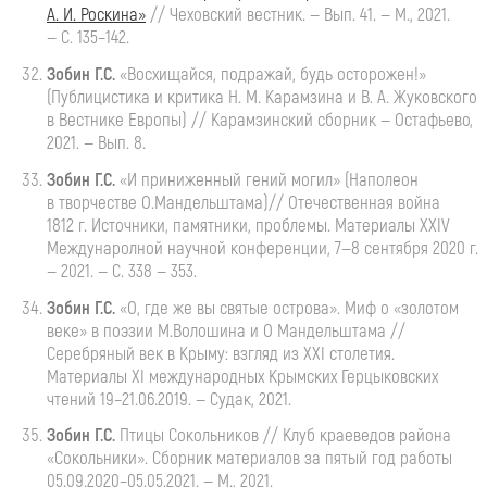
А. И. Роскина»
// Чеховский вестник. — Вып. 41. — М., 2021.
— С. 135–142.
Зобин Г.С.
«Восхищайся, подражай, будь осторожен!»
(Публицистика и критика
Н. М. Карамзина
и
В. А. Жуковского
в Вестнике Европы) // Карамзинский сборник — Остафьево,
2021. — Вып. 8.
Зобин Г.С.
«И приниженный гений могил» (Наполеон
в творчестве О.Мандельштама)// Отечественная война
1812 г. Источники, памятники, проблемы. Материалы XXIV
Междунаролной научной конференции,
7—8 сентября
2020 г.
— 2021. — С. 338 — 353.
Зобин Г.С.
«О, где же вы святые острова». Миф о «золотом
веке» в поэзии М.Волошина и О Мандельштама //
Серебряный век в Крыму: взгляд из XXI столетия.
Материалы XI международных Крымских Герцыковских
чтений 19–
21.06.2019
. — Судак, 2021.
Зобин
Г.С.
Птицы
Сокольников // Клуб краеведов района
«Сокольники». Сборник материалов за пятый год работы
05.09.2020
–
05.05.2021
. — М., 2021.