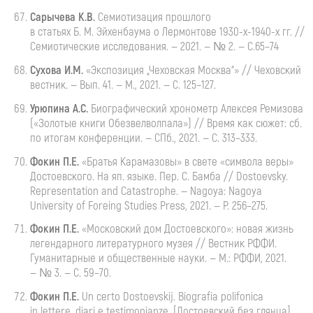
Сарычева
К.В.
Семиотизация
прошлого
в статьях
Б. М. Эйхенбаума
о Лермонтове 1930-
х-1940-х
гг. //
Семиотические исследования. — 2021. — № 2. — С.65–74
Сухова И.М.
«Экспозиция „Чеховская Москва“» // Чеховский
вестник. — Вып. 41. — М., 2021. — С. 125–127.
Урюпина
А.С.
Биографический
хронометр Алексея Ремизова
(«Золотые книги Обезвелволпала») // Время как сюжет: сб.
по итогам конференции. — СПб., 2021. — С. 313–333.
Фокин П.Е.
«Братья Карамазовы» в свете «символа веры»
Достоевского. На яп. языке. Пер. С. Бамба // Dostoevsky.
Representation and Catastrophe. — Nagoya: Nagoya
University of Foreing Studies Press, 2021. — P. 256–275.
Фокин П.Е.
«Московский дом Достоевского»: новая жизнь
легендарного литературного музея // Вестник РФФИ.
Гуманитарные и общественные науки. — М.: РФФИ, 2021.
— № 3. — С. 59–70.
Фокин
П.Е.
Un
certo Dostoevskij. Biografia polifonica
in lettere, diari e testimonianze. [Достоевский без глянца].