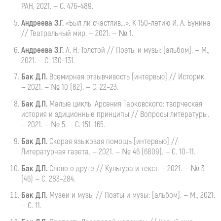
РАН, 2021. — С. 476–489.
Андреева З.Г.
«Был ли счастлив…». К
150-летию
И. А. Бунина
// Театральный мир. — 2021. — № 1.
Андреева З.Г.
А. Н. Толстой
// Поэты и музы: [альбом]. — М.,
2021. — С. 130–131.
Бак
Д.П.
Всемирная
отзывчивость [интервью] // Историк.
— 2021. — № 10 (82). — С. 22–23.
Бак
Д.П.
Малые
циклы Арсения Тарковского: творческая
история и эдиционные принципы // Вопросы литературы.
— 2021. — № 5. — С. 151–165.
Бак
Д.П.
Скорая
языковая помощь [интервью] //
Литературная газета. — 2021. — № 46 (6809). — С. 10–11.
Бак
Д.П.
Слово
о друге // Культура и текст. — 2021. — № 3
(46) — С. 283–284.
Бак
Д.П.
Музеи
и музы // Поэты и музы: [альбом]. — М., 2021.
— С. 11.