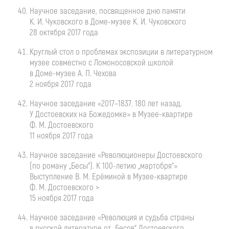
Научное заседание, посвященное дню памяти
К. И. Чуковского
в
Доме-музее
К. И. Чуковского
28 октября 2017 года
Круглый стол о проблемах экспозиции в литературном
музее совместно с Ломоносовской школой
в
Доме-музее
А. П. Чехова
2 ноября 2017 года
Научное заседание «2017–1837. 180 лет назад.
У Достоевских на Божедомке» в
Музее-квартире
Ф. М. Достоевского
11 ноября 2017 года
Научное заседание «Революционеры Достоевского
(по роману „Бесы“). К
100-летию
„мартобря“»
Выступление
В. М. Ерёминой
в
Музее-квартире
Ф. М. Достоевского
>
15 ноября 2017 года
Научное заседание «Революция и судьба страны
в русской литературе от „Бесов“ Достоевского