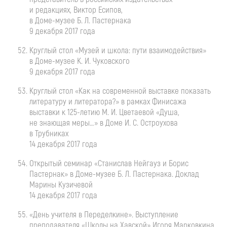
и редакциях, Виктор Есипов,
в
Доме-музее
Б. Л. Пастернака
9 декабря 2017 года
Круглый стол «Музей и школа: пути взаимодействия»
в
Доме-музее
К. И. Чуковского
9 декабря 2017 года
Круглый стол «Как на современной выставке показать
литературу и литератора?» в рамках Финисажа
выставки к
125-летию
М. И. Цветаевой
«Душа,
не знающая меры…» в Доме
И. С. Остроухова
в Трубниках
14 декабря 2017 года
Открытый семинар «Станислав Нейгауз и Борис
Пастернак» в
Доме-музее
Б. Л. Пастернака
. Доклад
Марины Кузичевой
14 декабря 2017 года
«День учителя в Переделкине». Выступление
преподавателя «Школы на Хавской» Игоря Марковкина