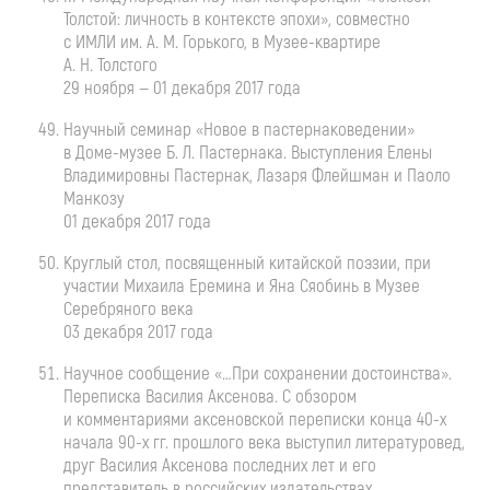
Толстой: личность в контексте эпохи», совместно
с ИМЛИ им.
А. М. Горького
, в
Музее-квартире
А. Н. Толстого
29 ноября — 01 декабря 2017 года
Научный семинар «Новое в пастернаковедении»
в
Доме-музее
Б. Л. Пастернака
. Выступления Елены
Владимировны Пастернак, Лазаря Флейшман и Паоло
Манкозу
01 декабря 2017 года
Круглый стол, посвященный китайской поэзии, при
участии Михаила Еремина и Яна Сяобинь в Музее
Серебряного века
03 декабря 2017 года
Научное сообщение «…При сохранении достоинства».
Переписка Василия Аксенова. С обзором
и комментариями аксеновской переписки конца
40-х
начала
90-х
гг. прошлого века выступил литературовед,
друг Василия Аксенова последних лет и его
представитель в российских издательствах