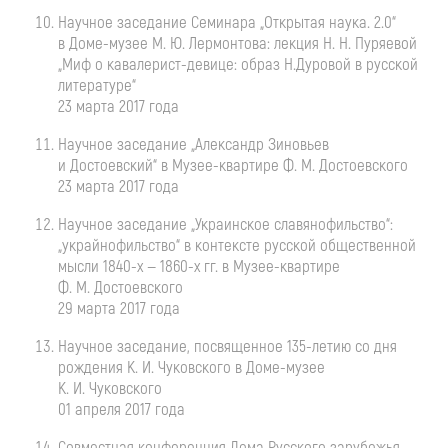
Научное заседание Семинара „Открытая наука. 2.0“
в
Доме-музее
М. Ю. Лермонтова
: лекция
Н. Н. Пуряевой
„Миф о
кавалерист-девице
: образ Н.Дуровой в русской
литературе“
23 марта 2017 года
Научное заседание „Александр Зиновьев
и Достоевский“ в
Музее-квартире
Ф. М. Достоевского
23 марта 2017 года
Научное заседание „Украинское славянофильство“:
„украйнофильство“ в контексте русской общественной
мысли
1840-х
—
1860-х
гг. в
Музее-квартире
Ф. М. Достоевского
29 марта 2017 года
Научное заседание, посвященное
135-летию
со дня
рождения
К. И. Чуковского
в
Доме-музее
К. И. Чуковского
01 апреля 2017 года
Совместная конференция Дома Русского зарубежья