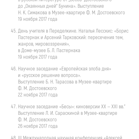
до „Окаянных дней“ Бунина». Выступление
Н. К. Симакова
в
Музее-квартире
Ф. М. Достоевского
19 ноября 2017 года
День учителя в Переделкине. Наталья Лесскис: «Борис
Пастернак и Арсений Тарковский: пересечения тем,
жанров, мировоззрения»,
в
Доме-музее
Б. Л. Пастернака
19 ноября 2017 года
Научное заседание «Европейская злоба дня»
и «русское решение вопроса».
Выступление
Б. Н. Тарасова
в
Музее-квартире
Ф. М. Достоевского
22 ноября 2017 года
Научное заседание «Бесы»: киноверсии XX — XXI вв."
Выступление
Л. И. Сараскиной
в
Музее-квартире
Ф. М. Достоевского
26 ноября 2017 года
III Международная научная конференция «Алексей