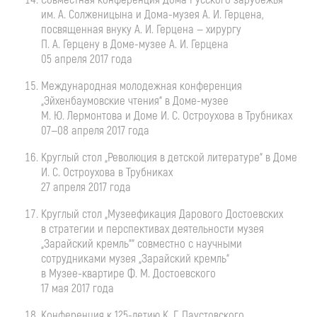
им. А. Солженицына и
Дома-музея
А. И. Герцена
,
посвященная внуку
А. И. Герцена
— хирургу
П. А. Герцену
в
Доме-музее
А. И. Герцена
05 апреля 2017 года
Международная молодежная конференция
„Эйхенбаумовские чтения“ в
Доме-музее
М. Ю. Лермонтова
и Доме
И. С. Остроухова
в Трубниках
07—08 апреля
2017 года
Круглый стол „Революция в детской литературе“ в Доме
И. С. Остроухова
в Трубниках
27 апреля 2017 года
Круглый стол „Музеефикация Дарового Достоевских
в стратегии и перспективах деятельности музея
„Зарайский кремль““ совместно с научными
сотрудниками музея „Зарайский кремль“
в
Музее-квартире
Ф. М. Достоевского
17 мая 2017 года
Конференция к
125-летию
К. Г. Паустовского