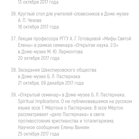
13 октября 2017 года
Круглый стол для
учителей-словесников
в
Доме-музее
А. П. Чехова
18 октября 2017 года
Лекция профессора РГГУ
А. Г. Готовцевой
«Мифы Святой
Елены» в рамках семинара «Открытая наука. 2.0»
в
Доме-музее
М. Ю. Лермонтова
20 октября 2017 года
Заседание Шекспировского общества
в
Доме-музее
Б. Л. Пастернака
21 октября, 09 декабря 2017 года
«Открытый семинар» в
Доме-музее
Б. Л. Пастернака
.
Spiritual Implications. О не публиковавшемся на русском
языке эссе Т. Мёртона о Пастернаке. В эссе Мёртон
рассматривает «дело Пастернака» в свете
противостояния христианства и тоталитаризма.
Научное сообщение Елены Ванеян
25 октября 2017 года