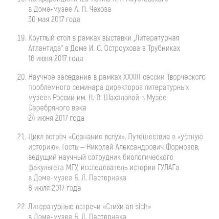
в
Доме-музее
А. П. Чехова
30 мая 2017 года
Круглый стол в рамках выставки „Литературная
Атлантида“ в Доме
И. С. Остроухова
в Трубниках
16 июня 2017 года
Научное заседание в рамках XXXIII сессии Творческого
проблемного семинара директоров литературных
музеев России им.
Н. В. Шахаловой
в Музее
Серебряного века
24 июня 2017 года
Цикл встреч «Сознание вслух». Путешествие в «устную
историю». Гость — Николай Александрович Формозов,
ведущий научный сотрудник биологического
факультета МГУ, исследователь истории ГУЛАГа
в
Доме-музее
Б. Л. Пастернака
8 июля 2017 года
Литературные встречи «Стихи an sich»
в
Доме-музее
Б. Л. Пастернака