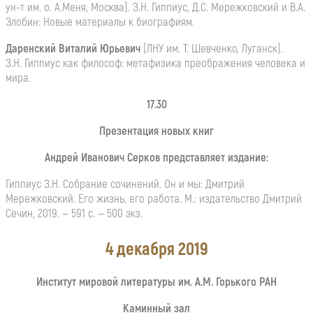
ун-т им. о. А.Меня, Москва). З.Н. Гиппиус, Д.С. Мережковский и В.А.
Злобин: Новые материалы к биографиям.
Даренский Виталий Юрьевич
(ЛНУ им. Т. Шевченко, Луганск).
З.Н. Гиппиус как философ: метафизика преображения человека и
мира.
17.30
Презентация новых книг
Андрей Иванович Серков представляет издание:
Гиппиус З.Н. Собрание сочинений. Он и мы: Дмитрий
Мережковский. Его жизнь, его работа. М.: издательство Дмитрий
Сечин, 2019. — 591 с. — 500 экз.
4 декабря 2019
Институт мировой литературы им. А.
М
. Горького РАН
Каминный зал