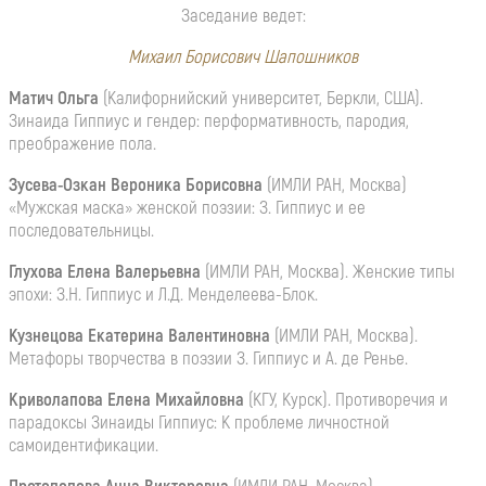
Заседание ведет:
Михаил Борисович Шапошников
Матич Ольга
(Калифорнийский университет, Беркли, США).
Зинаида Гиппиус и гендер: перформативность, пародия,
преображение пола.
Зусева-Озкан Вероника Борисовна
(ИМЛИ РАН, Москва)
«Мужская маска» женской поэзии: З. Гиппиус и ее
последовательницы.
Глухова Елена Валерьевна
(ИМЛИ РАН, Москва). Женские типы
эпохи: З.Н. Гиппиус и Л.Д. Менделеева-Блок.
Кузнецова Екатерина Валентиновна
(ИМЛИ РАН, Москва).
Метафоры творчества в поэзии З. Гиппиус и А. де Ренье.
Криволапова Елена Михайловна
(КГУ, Курск). Противоречия и
парадоксы Зинаиды Гиппиус: К проблеме личностной
самоидентификации.