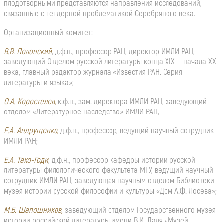
плодотворными представляются направления исследований,
связанные с гендерной проблематикой Серебряного века.
Организационный комитет:
В.В. Полонский
, д.ф.н., профессор РАН, директор ИМЛИ РАН,
заведующий Отделом русской литературы конца XIX — начала XX
века, главный редактор журнала «Известия РАН. Серия
литературы и языка»;
О.А. Коростелев,
к.ф.н., зам. директора ИМЛИ РАН, заведующий
отделом «Литературное наследство» ИМЛИ РАН;
Е.А. Андрущенко,
д.ф.н., профессор,
ведущий научный сотрудник
ИМЛИ РАН;
Е.А. Тахо-Годи
, д.ф.н., профессор кафедры истории русской
литературы филологического факультета МГУ, ведущий научный
сотрудник ИМЛИ РАН, заведующая научным отделом Библиотеки-
музея истории русской философии и культуры «Дом А.Ф. Лосева»;
М.Б. Шапошников,
заведующий отделом Государственного музея
истории российской литературы имени В.И. Даля «Музей