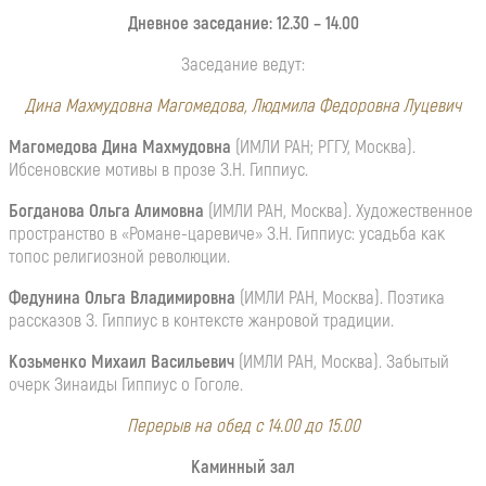
Дневное заседание: 12.30 – 14.00
Заседание ведут:
Дина Махмудовна Магомедова, Людмила Федоровна Луцевич
Магомедова Дина Махмудовна
(ИМЛИ РАН; РГГУ, Москва).
Ибсеновские мотивы в прозе З.Н. Гиппиус.
Богданова Ольга Алимовна
(ИМЛИ РАН, Москва). Художественное
пространство в «Романе-царевиче» З.Н. Гиппиус: усадьба как
топос религиозной революции.
Федунина Ольга Владимировна
(ИМЛИ РАН, Москва). Поэтика
рассказов З. Гиппиус в контексте жанровой традиции.
Козьменко Михаил Васильевич
(ИМЛИ РАН, Москва). Забытый
очерк Зинаиды Гиппиус о Гоголе.
Перерыв на обед с 14.00 до 15.00
Каминный зал