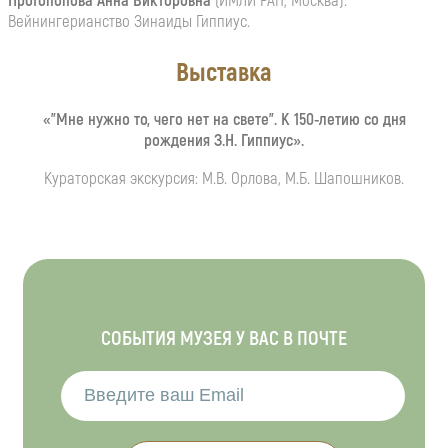
Протопопова Анна Викторовна
(ИМЛИ РАН, Москва).
Вейнингерианство Зинаиды Гиппиус.
Выставка
«”Мне нужно то, чего нет на свете”. К 150-летию со дня
рождения З.Н. Гиппиус».
Кураторская экскурсия: М.В. Орлова, М.Б. Шапошников.
СОБЫТИЯ МУЗЕЯ У ВАС В ПОЧТЕ