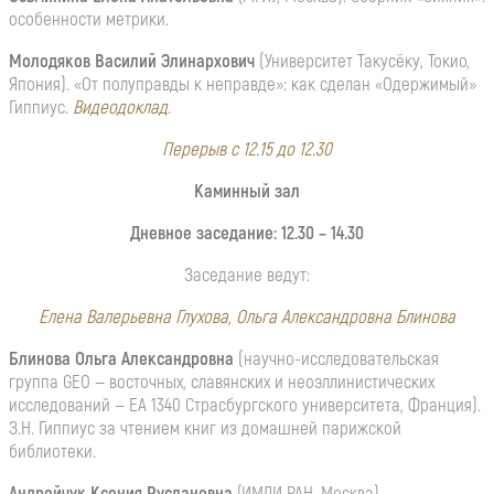
особенности метрики.
Молодяков Василий Элинархович
(Университет Такусёку, Токио,
Япония). «От полуправды к неправде»: как сделан «Одержимый»
Гиппиус.
Видеодоклад
.
Перерыв с 12.15 до 12.30
Каминный зал
Дневное заседание: 12.30 – 14.30
Заседание ведут:
Елена Валерьевна Глухова, Ольга Александровна Блинова
Блинова Ольга Александровна
(научно-исследовательская
группа GEO — восточных, славянских и неоэллинистических
исследований — EA 1340 Страсбургского университета, Франция).
З.Н. Гиппиус за чтением книг из домашней парижской
библиотеки.
Андрейчук Ксения Руслановна
(ИМЛИ РАН, Москва).