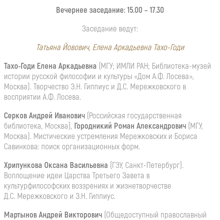
Вечернее заседание: 15.00 – 17.30
Заседание ведут:
Татьяна Йовович, Елена Аркадьевна Тахо-Годи
Тахо-Годи Елена Аркадьевна
(МГУ; ИМЛИ РАН; Библиотека-музей
истории русской философии и культуры «Дом А.Ф. Лосева»,
Москва). Творчество З.Н. Гиппиус и Д.С. Мережковского в
восприятии А.Ф. Лосева.
Серков Андрей Иванович
(Российская государственная
библиотека, Москва),
Городникий Роман Александрович
(МГУ,
Москва). Мистические устремления Мережковских и Бориса
Савинкова: поиск организационных форм.
Хрипункова Оксана Васильевна
(ГЭУ, Санкт-Петербург).
Воплощение идеи Царства Третьего Завета в
культурфилософских воззрениях и жизнетворчестве
Д.С. Мережковского и З.Н. Гиппиус.
Мартынов Андрей Викторович
(Общедоступный православный