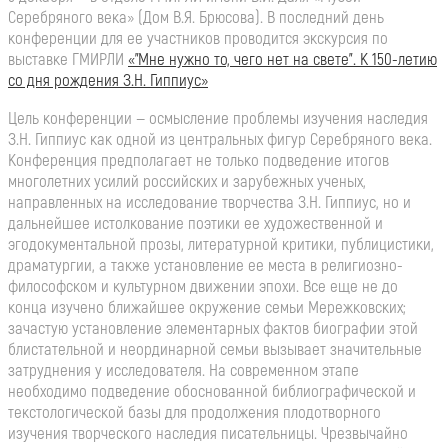
Серебряного века» (Дом В.Я. Брюсова). В последний день
конференции для ее участников проводится экскурсия по
выставке ГМИРЛИ
«”Мне нужно то, чего нет на свете”. К 150-летию
со дня рождения З.Н. Гиппиус»
Цель конференции — осмысление проблемы изучения наследия
З.Н. Гиппиус как одной из центральных фигур Серебряного века.
Конференция предполагает не только подведение итогов
многолетних усилий российских и зарубежных ученых,
направленных на исследование творчества З.Н. Гиппиус, но и
дальнейшее истолкование поэтики ее художественной и
эгодокументальной прозы, литературной критики, публицистики,
драматургии, а также установление ее места в религиозно-
философском и культурном движении эпохи. Все еще не до
конца изучено ближайшее окружение семьи Мережковских;
зачастую установление элементарных фактов биографии этой
блистательной и неординарной семьи вызывает значительные
затруднения у исследователя. На современном этапе
необходимо подведение обоснованной библиографической и
текстологической базы для продолжения плодотворного
изучения творческого наследия писательницы. Чрезвычайно