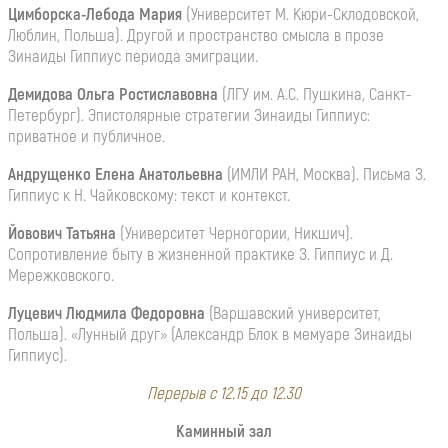
Цимборска-Лебода Мария
(Университет М. Кюри-Склодовской,
Люблин, Польша). Другой и пространство смысла в прозе
Зинаиды Гиппиус периода эмиграции.
Демидова Ольга Ростиславовна
(ЛГУ им. А.С. Пушкина, Санкт-
Петербург). Эпистолярные стратегии Зинаиды Гиппиус:
приватное и публичное.
Андрущенко Елена Анатольевна
(ИМЛИ РАН, Москва). Письма З.
Гиппиус к Н. Чайковскому: текст и контекст.
Йовович Татьяна
(Университет Черногории, Никшич).
Сопротивление быту в жизненной практике З. Гиппиус и Д.
Мережковского.
Луцевич Людмила Федоровна
(Варшавский университет,
Польша). «Лунный друг» (Александр Блок в мемуаре Зинаиды
Гиппиус).
Перерыв с 12.15 до 12.30
Каминный зал