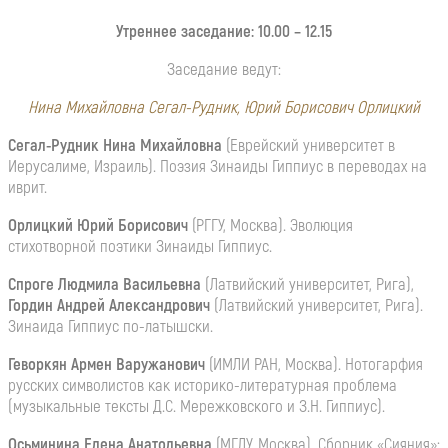
Утреннее заседание: 10.00 – 12.15
Заседание ведут:
Нина Михайловна Сегал-Рудник, Юрий Борисович Орлицкий
Сегал-Рудник Нина Михайловна
(Еврейский университет в
Иерусалиме, Израиль).
Поэзия Зинаиды Гиппиус в переводах на
иврит.
Орлицкий Юрий Борисович
(РГГУ, Москва). Эволюция
стихотворной поэтики Зинаиды Гиппиус.
Спроге Людмила Васильевна
(Латвийский университет, Рига),
Гордин Андрей Александрович
(Латвийский университет, Рига).
Зинаида Гиппиус по-латышски.
Геворкян Армен
Варужанович
(ИМЛИ РАН, Москва). Нотогарфия
русских символистов как историко-литературная проблема
(музыкальные тексты Д.С. Мережковского и З.Н. Гиппиус).
Осьминина Елена Анатольевна
(МГЛУ, Москва). Сборник «Сияния»: