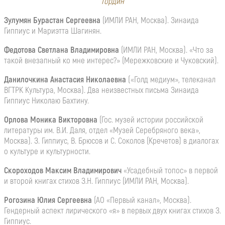
Гордин
Зулумян Бурастан Сергеевна
(ИМЛИ РАН, Москва). Зинаида
Гиппиус и Мариэтта Шагинян.
Федотова Светлана Владимировна
(ИМЛИ РАН, Москва). «Что за
такой внезапный ко мне интерес?» (Мережковские и Чуковский).
Данилочкина Анастасия Николаевна
(«Голд медиум», телеканал
ВГТРК Культура, Москва). Два неизвестных письма Зинаида
Гиппиус Николаю Бахтину.
Орлова Моника Викторовна
(Гос. музей истории российской
литературы им. В.И. Даля, отдел «Музей Серебряного века»,
Москва). З. Гиппиус, В. Брюсов и С. Соколов (Кречетов) в диалогах
о культуре и культурности.
Скороходов Максим Владимирович
«Усадебный топос» в первой
и второй книгах стихов З.Н. Гиппиус (ИМЛИ РАН, Москва).
Рогозина Юлия Сергеевна
(АО «Первый канал», Москва).
Гендерный аспект лирического «я» в первых двух книгах стихов З.
Гиппиус.