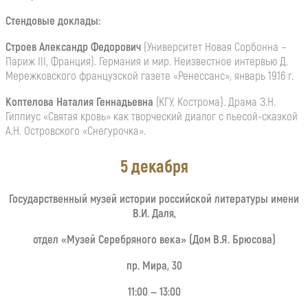
Стендовые доклады:
Строев Александр Федорович
(Университет Новая Сорбонна –
Париж III, Франция). Германия и мир. Неизвестное интервью Д.
Мережковского французской газете «Ренессанс», январь 1916 г.
Коптелова Наталия Геннадьевна
(КГУ, Кострома). Драма З.Н.
Гиппиус «Святая кровь» как творческий диалог с пьесой-сказкой
А.Н. Островского «Снегурочка».
5 декабря
Государственный музей истории российской литературы им
ени
В.И. Даля
,
о
тдел «Музей Серебряного века» (Дом В.Я. Брюсова)
пр. Мира, 30
11:00
— 1
3:00