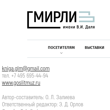
ПОСЕТИТЕЛЯМ
ВЫСТАВКИ
kniga.glm@gmail.com
тел.
+7 495 695-44-94
www.goslitmuz.ru
Автор-составитель
:
О. Л. Залиева
Ответственный редактор:
Э. Д. Орлов