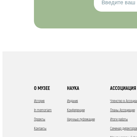
О МУЗЕЕ
НАУКА
АССОЦИАЦИЯ 
История
Издания
Членство в Ассоциа
In memoriam
Конференции
Планы Ассоциации
Проекты
Научные публикации
Итоги работы
Контакты
Семинар директоров