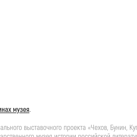
инах музея
.
льного выставочного проекта «Чехов, Бунин, Ку
дарственного музея истории российской литера