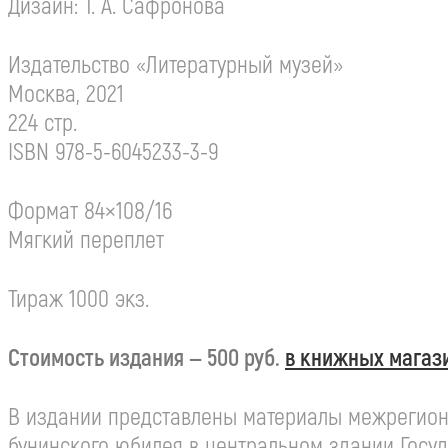
Дизайн:
Т. А. Сафронова
Издательство «Литературный музей»
Москва, 2021
224 стр.
ISBN 978-5-
6045233-3-9
Формат 84×108/16
Мягкий переплет
Тираж 1000 экз.
Стоимость издания — 500 руб.
в книжных магаз
В издании представлены материалы межрегиона
бунинского юбилея в центральном здании Госу