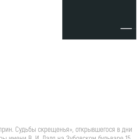
прин. Судьбы скрещенья», открывшегося в дни
туры имени
В. И. Даля
на Зубовском бульваре 15,