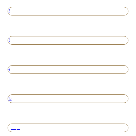
2
3
4
16
Вперед