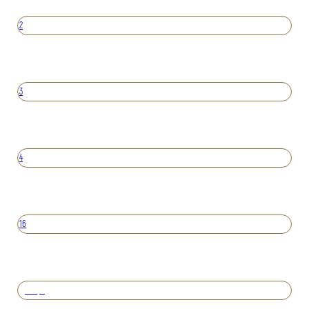
2
3
4
16
Вперед