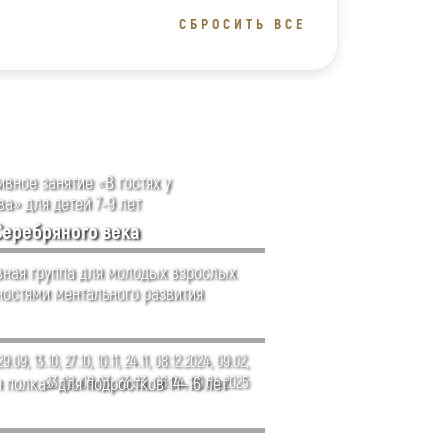
СБРОСИТЬ ВСЕ
вное занятие «В гостях у
а» для детей 7-9 лет
Серебряного века
ная группа для молодых взрослых
ностями ментального развития
29.09, 13.10, 27.10, 10.11, 24.11, 08.12.2024, 09.02,
 полка» для подростков 14–16 лет
23.02, 09.03, 23.03, 06.04, 20.04.2025