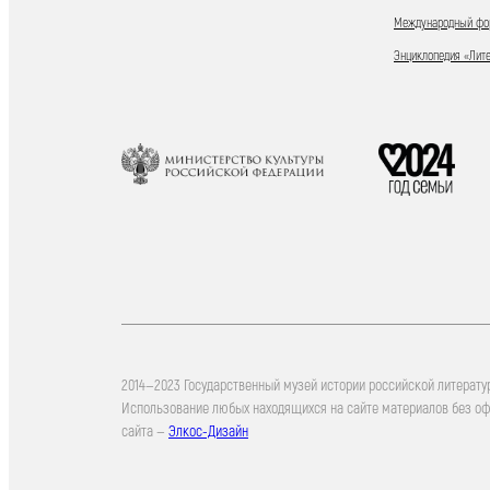
Международный фор
Энциклопедия «Лит
2014—2023 Государственный музей истории российской литерату
Использование любых находящихся на сайте материалов без о
сайта —
Элкос-Дизайн