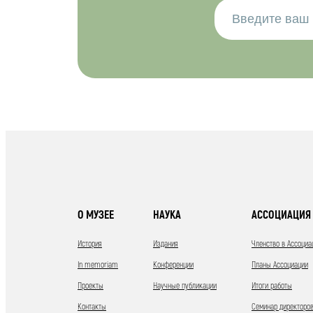
О МУЗЕЕ
НАУКА
АССОЦИАЦИЯ 
История
Издания
Членство в Ассоциа
In memoriam
Конференции
Планы Ассоциации
Проекты
Научные публикации
Итоги работы
Контакты
Семинар директоров