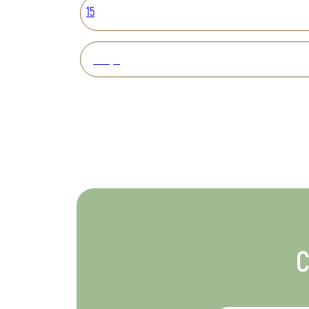
15
Вперед
С