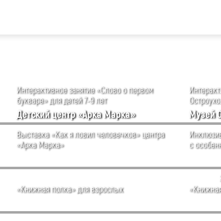
Интерактивное занятие «Слово о первом
Интеракти
букваре» для детей 7-9 лет
Остроухов
Детский центр «Арка Марка»
Музей 
Выставка «Как я ловил человечков» центра
Инклюзив
«Арка Марка»
с особен
«Книжная полка» для взрослых
«Книжная