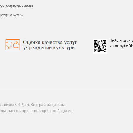
ум литературных музеев
ературные музеи»
Чтобы оценить 
используйте QR
ры имени В.И. Даля. Все права защищены.
фициального разрешения запрещено. Создание