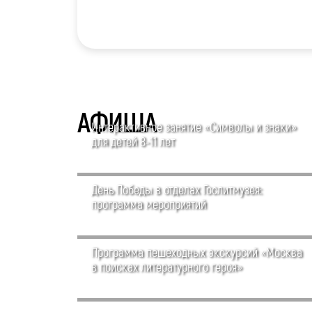
АФИША
Интерактивное занятие «Символы и знаки»
для детей 8-11 лет
День Победы в отделах Гослитмузея:
программа мероприятий
Программа пешеходных экскурсий «Москва
в поисках литературного героя»