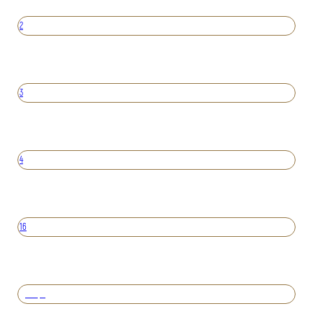
2
3
4
16
Вперед