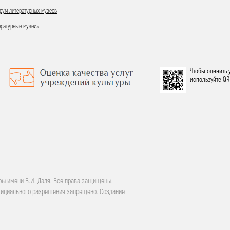
ум литературных музеев
ературные музеи»
Чтобы оценить 
используйте QR
ры имени В.И. Даля. Все права защищены.
фициального разрешения запрещено. Создание