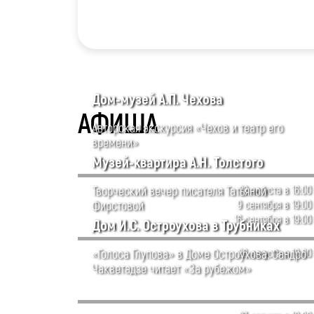
Дом-музей А.П. Чехова
АФИША
Авторская экскурсия «Чехов и театр его
времени»
Музей-квартира А.Н. Толстого
Творческий вечер писателя Татьяной
22 августа в 16:00
Фирстовой
9 сентября в 19:00
16 сентября в 19:00
Дом И.С. Остроухова в Трубниках
«Голоса Глупова» в Доме Остроухова. Сандро
26 августа в 19:00
Чакветадзе читает «За рубежом»