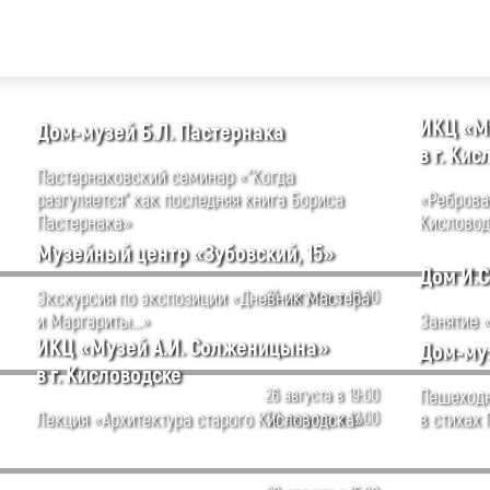
ИКЦ «М
Дом-музей Б.Л. Пастернака
в г. Ки
Пастернаковский семинар «"Когда
разгуляется" как последняя книга Бориса
«Реброва
Пастернака»
Кисловод
Музейный центр «Зубовский, 15»
Дом И.С
Экскурсия по экспозиции «Дневник Мастера
23 августа в 16:00
и Маргариты...»
Занятие «
ИКЦ «Музей А.И. Солженицына»
Дом-муз
в г. Кисловодске
26 августа в 19:00
Пешеходн
Лекция «Архитектура старого Кисловодска»
30 августа в 12:00
в стихах