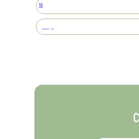
16
Вперед
С