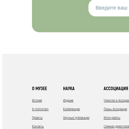
О МУЗЕЕ
НАУКА
АССОЦИАЦИЯ 
История
Издания
Членство в Ассоциа
In memoriam
Конференции
Планы Ассоциации
Проекты
Научные публикации
Итоги работы
Контакты
Семинар директоров