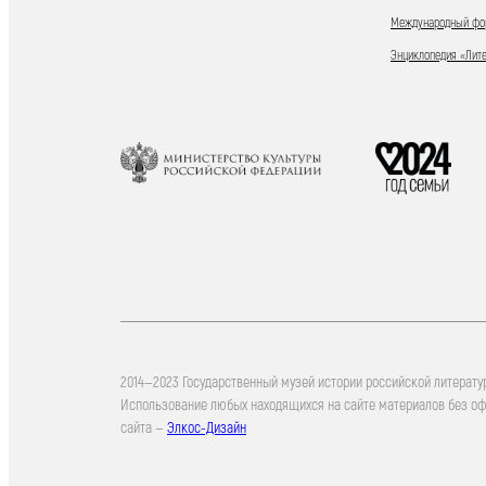
Международный фор
Энциклопедия «Лит
2014—2023 Государственный музей истории российской литерату
Использование любых находящихся на сайте материалов без о
сайта —
Элкос-Дизайн