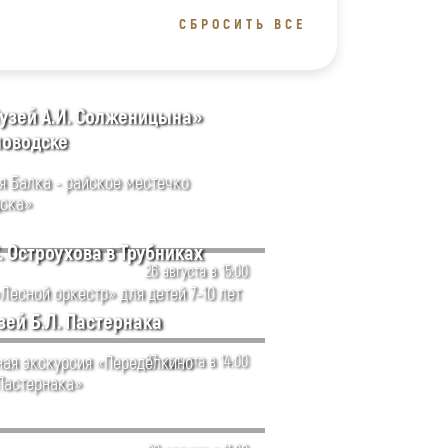
СБРОСИТЬ ВСЕ
узей А.И. Солженицына»
словодске
я Балка - райское местечко
ска»
. Остроухова в Трубниках
26 августа в 15:00
Лесной оркестр» для детей 7-10 лет
ей Б.Л. Пастернака
ая экскурсия «Переделкино
27 августа в 14:00
 Пастернака»