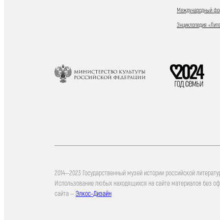
Международный фор
Энциклопедия «Лит
2014—2023 Государственный музей истории российской литерату
Использование любых находящихся на сайте материалов без о
сайта —
Элкос-Дизайн