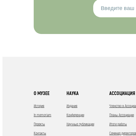
О МУЗЕЕ
НАУКА
АССОЦИАЦИЯ 
История
Издания
Членство в Ассоциа
In memoriam
Конференции
Планы Ассоциации
Проекты
Научные публикации
Итоги работы
Контакты
Семинар директоров