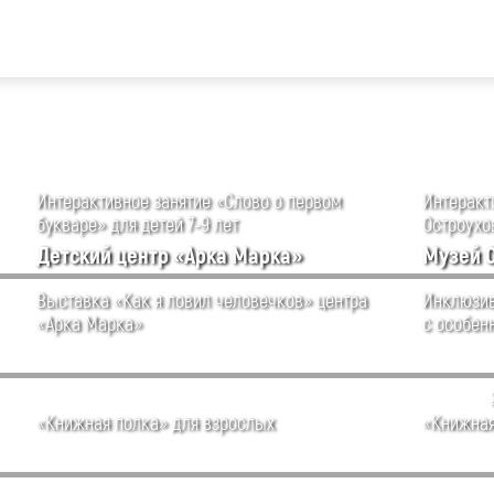
Интерактивное занятие «Слово о первом
Интеракти
букваре» для детей 7-9 лет
Остроухов
Детский центр «Арка Марка»
Музей 
Выставка «Как я ловил человечков» центра
Инклюзив
«Арка Марка»
с особен
«Книжная полка» для взрослых
«Книжная