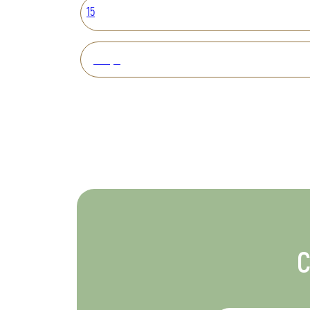
15
Вперед
С