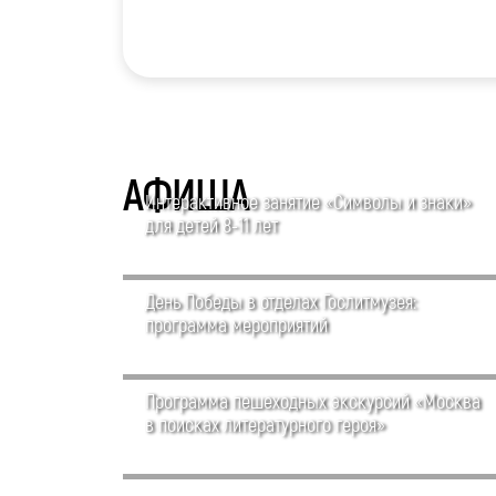
АФИША
Интерактивное занятие «Символы и знаки»
для детей 8-11 лет
День Победы в отделах Гослитмузея:
программа мероприятий
Программа пешеходных экскурсий «Москва
в поисках литературного героя»