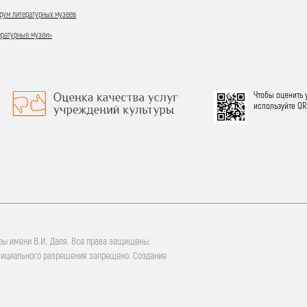
ум литературных музеев
ературные музеи»
Чтобы оценить 
используйте QR
ры имени В.И. Даля. Все права защищены.
фициального разрешения запрещено. Создание