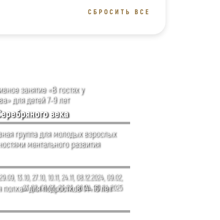
СБРОСИТЬ ВСЕ
вное занятие «В гостях у
а» для детей 7-9 лет
Серебряного века
ная группа для молодых взрослых
ностями ментального развития
29.09, 13.10, 27.10, 10.11, 24.11, 08.12.2024, 09.02,
 полка» для подростков 14–16 лет
23.02, 09.03, 23.03, 06.04, 20.04.2025