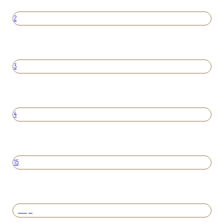
2
3
4
15
Вперед