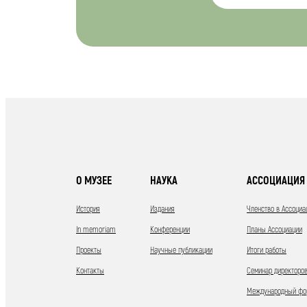
О МУЗЕЕ
НАУКА
АССОЦИАЦИЯ 
История
Издания
Членство в Ассоциа
In memoriam
Конференции
Планы Ассоциации
Проекты
Научные публикации
Итоги работы
Контакты
Семинар директоров
Международный фор