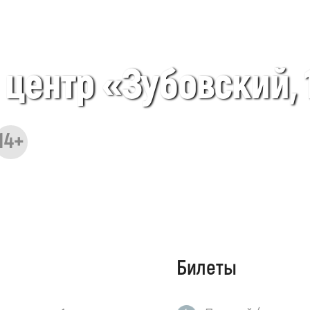
центр «Зубовский, 
14+
Билеты