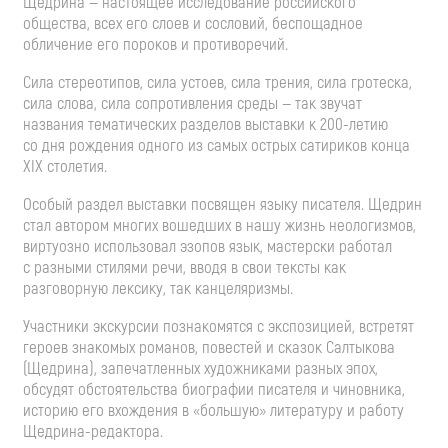
Щедрина — настоящее исследование российского
общества, всех его слоев и сословий, беспощадное
обличение его пороков и противоречий.
Сила стереотипов, сила устоев, сила трения, сила гротеска,
сила слова, сила сопротивления среды — так звучат
названия тематических разделов выставки к
200-летию
со дня рождения одного из самых острых сатириков конца
XIX столетия.
Особый раздел выставки посвящен языку писателя. Щедрин
стал автором многих вошедших в нашу жизнь неологизмов,
виртуозно использовал эзопов язык, мастерски работал
с разными стилями речи, вводя в свои тексты как
разговорную лексику, так канцеляризмы.
Участники экскурсии познакомятся с экспозицией, встретят
героев знакомых романов, повестей и сказок Салтыкова
(Щедрина), запечатленных художниками разных эпох,
обсудят обстоятельства биографии писателя и чиновника,
историю его вхождения в «большую» литературу и работу
Щедрина-редактора
.