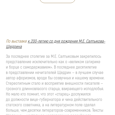
По выставке
к
200-летию
со дня рождения
М.Е. Салтыкова
-
Щедрина
За последнее столетие за
М.Е. Салтыковым
закрепилось
представление исключительно как о «великом сатирике
и борце с самодержавием». В последнее десятилетие
в представлении нечитателей Щедрин — в лучшем случае
автор афоризмов, вроде бы созвучных и нашему времени.
Стереотипным стало и восприятие внешности писателя —
грозного длинновласого старца, взирающего исподлобья.
Но мало кто помнит, что этот «старец» дослужился
до должности
вице-губернатора
и чина действительного
статского советника, а на литературном поле сделал
больше, чем десятки
литераторов-современников
. Тексты