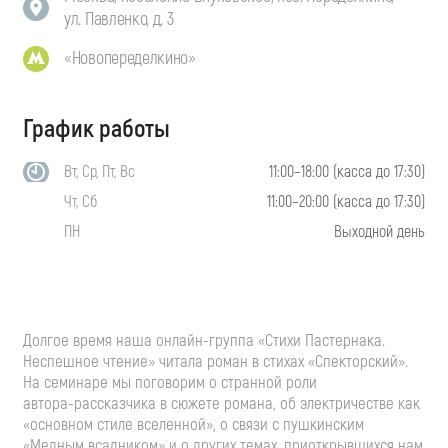
ул. Павленко, д. 3
«Новопеределкино»
График работы
Вт, Ср, Пт, Вс
11:00–18:00 (касса до 17:30)
Чт, Сб
11:00–20:00 (касса до 17:30)
ПН
Выходной день
Долгое время наша
онлайн-группа
«Стихи Пастернака.
Неспешное чтение» читала роман в стихах «Спекторский».
На семинаре мы поговорим о странной роли
автора-рассказчика
в сюжете романа, об электричестве как
«основном стиле вселенной», о связи с пушкинским
«Медным всадником» и о других темах, приоткрывшихся нам